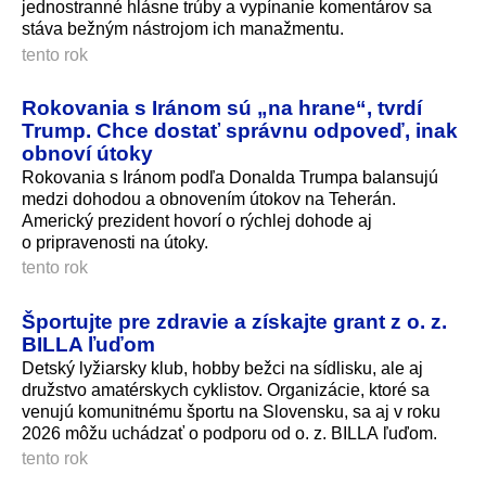
jednostranné hlásne trúby a vypínanie komentárov sa
stáva bežným nástrojom ich manažmentu.
tento rok
Rokovania s Iránom sú „na hrane“, tvrdí
Trump. Chce dostať správnu odpoveď, inak
obnoví útoky
Rokovania s Iránom podľa Donalda Trumpa balansujú
medzi dohodou a obnovením útokov na Teherán.
Americký prezident hovorí o rýchlej dohode aj
o pripravenosti na útoky.
tento rok
Športujte pre zdravie a získajte grant z o. z.
BILLA ľuďom
Detský lyžiarsky klub, hobby bežci na sídlisku, ale aj
družstvo amatérskych cyklistov. Organizácie, ktoré sa
venujú komunitnému športu na Slovensku, sa aj v roku
2026 môžu uchádzať o podporu od o. z. BILLA ľuďom.
tento rok