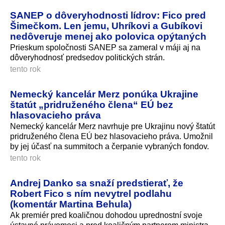
SANEP o dôveryhodnosti lídrov: Fico pred
Šimečkom. Len jemu, Uhríkovi a Gubíkovi
nedôveruje menej ako polovica opýtaných
Prieskum spoločnosti SANEP sa zameral v máji aj na
dôveryhodnosť predsedov politických strán.
tento rok
Nemecký kancelár Merz ponúka Ukrajine
štatút „pridruženého člena“ EÚ bez
hlasovacieho práva
Nemecký kancelár Merz navrhuje pre Ukrajinu nový štatút
pridruženého člena EÚ bez hlasovacieho práva. Umožnil
by jej účasť na summitoch a čerpanie vybraných fondov.
tento rok
Andrej Danko sa snaží predstierať, že
Robert Fico s ním nevytrel podlahu
(komentár Martina Behula)
Ak premiér pred koaličnou dohodou uprednostní svoje