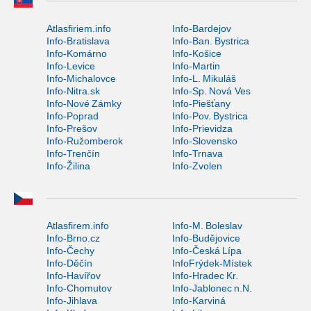
Atlasfiriem.info
Info-Bardejov
Info-Bratislava
Info-Ban. Bystrica
Info-Komárno
Info-Košice
Info-Levice
Info-Martin
Info-Michalovce
Info-L. Mikuláš
Info-Nitra.sk
Info-Sp. Nová Ves
Info-Nové Zámky
Info-Piešťany
Info-Poprad
Info-Pov. Bystrica
Info-Prešov
Info-Prievidza
Info-Ružomberok
Info-Slovensko
Info-Trenčín
Info-Trnava
Info-Žilina
Info-Zvolen
Atlasfirem.info
Info-M. Boleslav
Info-Brno.cz
Info-Budějovice
Info-Čechy
Info-Česká Lípa
Info-Děčín
InfoFrýdek-Místek
Info-Havířov
Info-Hradec Kr.
Info-Chomutov
Info-Jablonec n.N.
Info-Jihlava
Info-Karviná