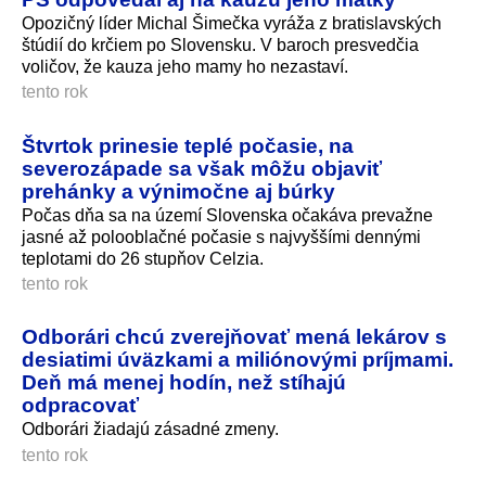
Opozičný líder Michal Šimečka vyráža z bratislavských
štúdií do krčiem po Slovensku. V baroch presvedčia
voličov, že kauza jeho mamy ho nezastaví.
tento rok
Štvrtok prinesie teplé počasie, na
severozápade sa však môžu objaviť
prehánky a výnimočne aj búrky
Počas dňa sa na území Slovenska očakáva prevažne
jasné až polooblačné počasie s najvyššími dennými
teplotami do 26 stupňov Celzia.
tento rok
Odborári chcú zverejňovať mená lekárov s
desiatimi úväzkami a miliónovými príjmami.
Deň má menej hodín, než stíhajú
odpracovať
Odborári žiadajú zásadné zmeny.
tento rok