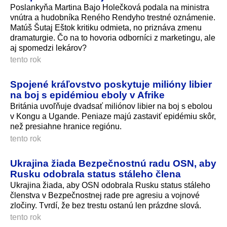
Poslankyňa Martina Bajo Holečková podala na ministra
vnútra a hudobníka Reného Rendyho trestné oznámenie.
Matúš Šutaj Eštok kritiku odmieta, no priznáva zmenu
dramaturgie. Čo na to hovoria odborníci z marketingu, ale
aj spomedzi lekárov?
tento rok
Spojené kráľovstvo poskytuje milióny libier
na boj s epidémiou eboly v Afrike
Británia uvoľňuje dvadsať miliónov libier na boj s ebolou
v Kongu a Ugande. Peniaze majú zastaviť epidémiu skôr,
než presiahne hranice regiónu.
tento rok
Ukrajina žiada Bezpečnostnú radu OSN, aby
Rusku odobrala status stáleho člena
Ukrajina žiada, aby OSN odobrala Rusku status stáleho
členstva v Bezpečnostnej rade pre agresiu a vojnové
zločiny. Tvrdí, že bez trestu ostanú len prázdne slová.
tento rok