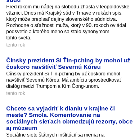
Pred rokom mu nádej na slobodu zhasla v leopoldovskej
väznici. Dnes má Krajský súd v Trnave v rukách spis,
ktorý môže prepísať dejiny slovenského súdnictva.
Rozhodne o sťažnosti muža, ktorý v 90. rokoch ovládal
podsvetie a ktorého meno sa stalo synonymom
tohto sveta.
tento rok
Čínsky prezident Si Ťin-pching by mohol už
čoskoro navštíviť Severnú Kóreu
Čínsky prezident Si Ťin-pching by už čoskoro mohol
navštíviť Severnú Kóreu. Má ambíciu sprostredkovať
dialóg medzi Trumpom a Kim Čong-unom.
tento rok
Chcete sa vyjadriť k dianiu v krajine či
meste? Smola. Komentovanie na
sociálnych sieťach obmedzujú rezorty, obce
aj múzeum
Sociálne siete štátnych inštitúcií sa menia na