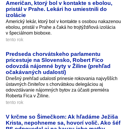
Američan, ktorý bol v kontakte s ebolou,
pristál v Prahe. Lekári ho umiestnili do
izolácie
Americký lekár, ktorý bol v kontakte s osobou nakazenou
ebolou, pristál v Prahe a čaká ho trojtýždňová izolácia
v špeciálnom bioboxe.
tento rok
Predseda chorvátskeho parlamentu
pricestuje na Slovensko, Robert Fico
odovzdá nájomné byty v Žiline (prehľad
očakávaných udalostí)
Dnešný prehľad udalostí prinesie rokovania najvyšších
ústavných činiteľov s chorvátskou delegáciou aj
odovzdávanie nájomných bytov za účasti premiéra
Roberta Fica v Žiline.
tento rok
V krčme so Šimečkom: Ak hľadáme Ježiša
Krista, nepohneme sa, hovorí volič. Ako šéf
PS odpovedal aj na kauzu jeho matky