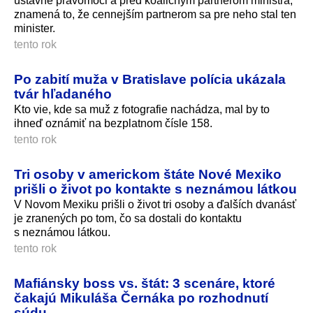
ústavné právomoci a pred koaličným partnerom ministra,
znamená to, že cennejším partnerom sa pre neho stal ten
minister.
tento rok
Po zabití muža v Bratislave polícia ukázala
tvár hľadaného
Kto vie, kde sa muž z fotografie nachádza, mal by to
ihneď oznámiť na bezplatnom čísle 158.
tento rok
Tri osoby v americkom štáte Nové Mexiko
prišli o život po kontakte s neznámou látkou
V Novom Mexiku prišli o život tri osoby a ďalších dvanásť
je zranených po tom, čo sa dostali do kontaktu
s neznámou látkou.
tento rok
Mafiánsky boss vs. štát: 3 scenáre, ktoré
čakajú Mikuláša Černáka po rozhodnutí
súdu