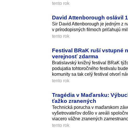
tento rok
David Attenborough oslávil 10
Sir David Attenborough je jedným z n
v prírodopisných filmoch priťahujú mil
tento rok
Festival BRaK ruší vstupné n
verejnosť zdarma
Bratislavský knižný festival BRaK týž
podujatia tohtoročného festivalu bude
komunity sa tak celý festival otvorí 
tento rok
Tragédia v Maďarsku: Výbuc
ťažko zranených
Technická porucha v maďarskom závod
vyšetrovateľov došlo v areáli spoločno
viacero vážne zranených zamestnanc
tento rok