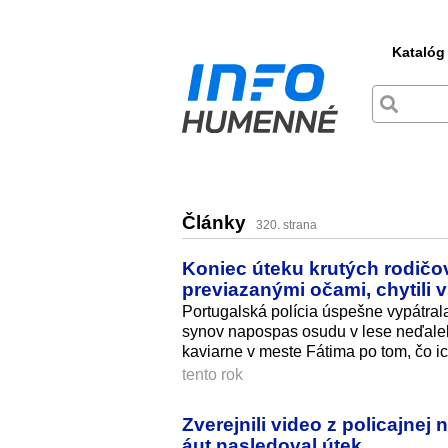
Katalóg
Články
320. strana
Koniec úteku krutých rodičov
previazanými očami, chytili v
Portugalská polícia úspešne vypátrala
synov napospas osudu v lese neďaleko
kaviarne v meste Fátima po tom, čo i
tento rok
Zverejnili video z policajne
áut nasledoval útek