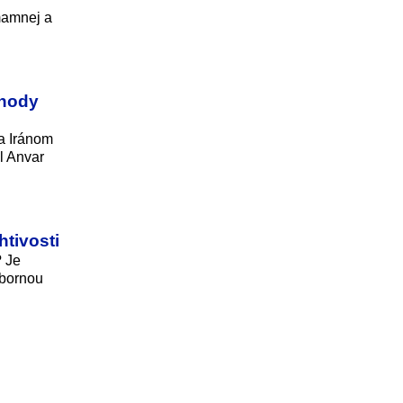
mamnej a
ohody
a Iránom
l Anvar
htivosti
? Je
ýbornou