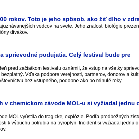
0 rokov. Toto je jeho spôsob, ako žiť dlho v zdr
ajuznávanejších vedcov na svete. Jeho znalosti biológie preze
ióny divákov.
a sprievodné podujatia. Celý festival bude pre
deň pred začiatkom festivalu oznámil, že vstup na všetky sprie
 bezplatný. Vďaka podpore verejnosti, partnerov, donorov a kult
návštevníctvu bez vstupného, podobne ako po minulé roky.
h v chemickom závode MOL-u si vyžiadal jednu 
e MOL vyústila do tragickej explózie. Podľa predbežných zist
sti k výbuchu potrubia na pyroplyn. Incident si vyžiadal jednu o
ov.