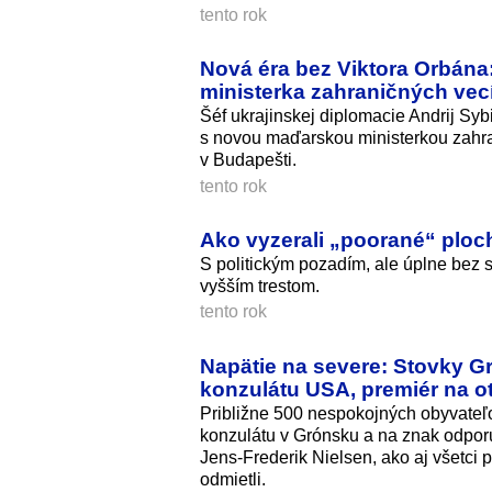
tento rok
Nová éra bez Viktora Orbána:
ministerka zahraničných vec
Šéf ukrajinskej diplomacie Andrij S
s novou maďarskou ministerkou zahra
v Budapešti.
tento rok
Ako vyzerali „poorané“ ploc
S politickým pozadím, ale úplne bez s
vyšším trestom.
tento rok
Napätie na severe: Stovky G
konzulátu USA, premiér na ot
Približne 500 nespokojných obyvateľ
konzulátu v Grónsku a na znak odporu 
Jens-Frederik Nielsen, ako aj všetci
odmietli.