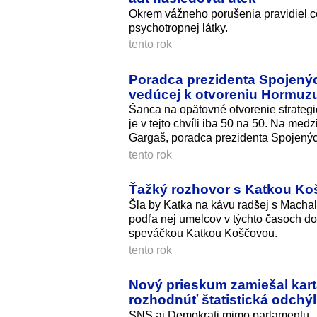
Okrem vážneho porušenia pravidiel c
psychotropnej lát­ky.
tento rok
Poradca prezidenta Spojený
vedúcej k otvoreniu Hormuzu
Šanca na opätovné otvorenie strateg
je v tejto chvíli iba 50 na 50. Na me
Gargaš, poradca prezidenta Spojenýc
tento rok
Ťažký rozhovor s Katkou Košč
Šla by Katka na kávu radšej s Machal
podľa nej umelcov v týchto časoch do
speváčkou Katkou Koščovou.
tento rok
Nový prieskum zamiešal kart
rozhodnúť štatistická odchý
SNS aj Demokrati mimo parlamentu.