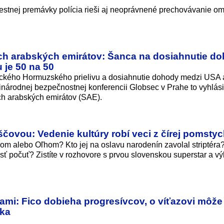
estnej premávky polícia rieši aj neoprávnené prechovávanie o
ch arabských emirátov: Šanca na dosiahnutie d
 je 50 na 50
ického Hormuzského prielivu a dosiahnutie dohody medzi USA 
dzinárodnej bezpečnostnej konferencii Globsec v Prahe to vyhlási
h arabských emirátov (SAE).
ovou: Vedenie kultúry robí veci z čírej pomstyc
om alebo Oľhom? Kto jej na oslavu narodenín zavolal striptéra
sť počuť? Zistíte v rozhovore s prvou slovenskou superstar a v
ami: Fico dobieha progresívcov, o víťazovi môže
lka