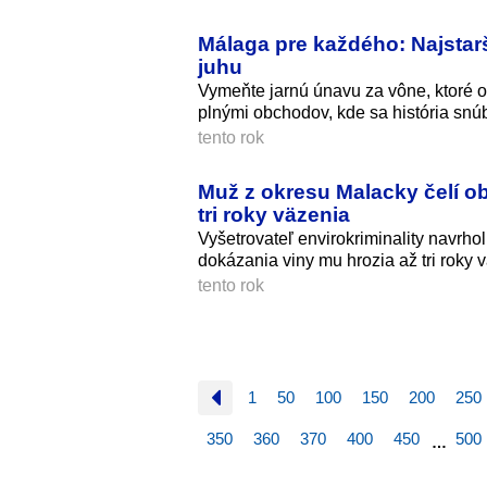
Málaga pre každého: Najstar
juhu
Vymeňte jarnú únavu za vône, ktoré o
plnými obchodov, kde sa história snú
tento rok
Muž z okresu Malacky čelí obž
tri roky väzenia
Vyšetrovateľ envirokriminality navrho
dokázania viny mu hrozia až tri roky 
tento rok
1
50
100
150
200
250
350
360
370
400
450
500
…