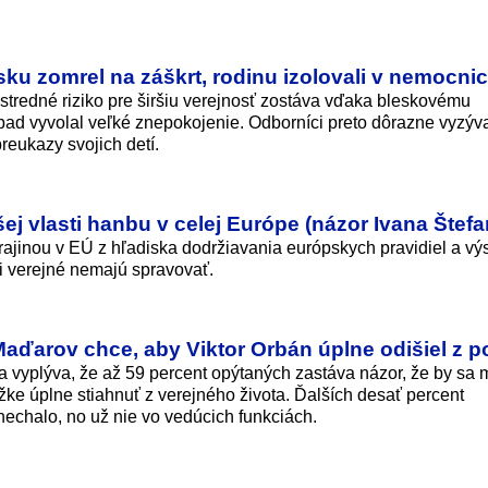
u zomrel na záškrt, rodinu izolovali v nemocnic
stredné riziko pre širšiu verejnosť zostáva vďaka bleskovému
ípad vyvolal veľké znepokojenie. Odborníci preto dôrazne vyzýv
reukazy svojich detí.
ej vlasti hanbu v celej Európe (názor Ivana Štefa
rajinou v EÚ z hľadiska dodržiavania európskych pravidiel a vý
ci verejné nemajú spravovať.
aďarov chce, aby Viktor Orbán úplne odišiel z po
a vyplýva, že až 59 percent opýtaných zastáva názor, že by sa 
ke úplne stiahnuť z verejného života. Ďalších desať percent
nechalo, no už nie vo vedúcich funkciách.