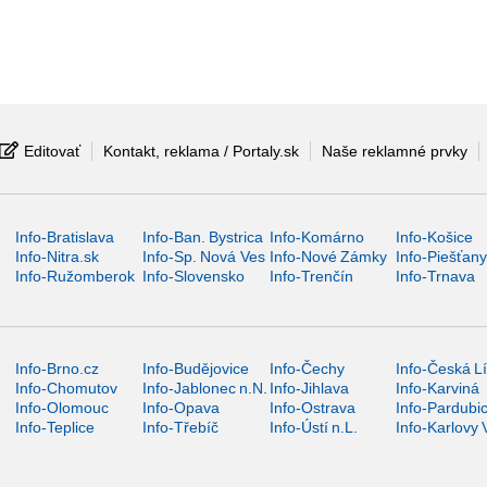
Editovať
Kontakt, reklama / Portaly.sk
Naše reklamné prvky
Info-Bratislava
Info-Ban. Bystrica
Info-Komárno
Info-Košice
Info-Nitra.sk
Info-Sp. Nová Ves
Info-Nové Zámky
Info-Piešťan
Info-Ružomberok
Info-Slovensko
Info-Trenčín
Info-Trnava
Info-Brno.cz
Info-Budějovice
Info-Čechy
Info-Česká L
Info-Chomutov
Info-Jablonec n.N.
Info-Jihlava
Info-Karviná
Info-Olomouc
Info-Opava
Info-Ostrava
Info-Pardubi
Info-Teplice
Info-Třebíč
Info-Ústí n.L.
Info-Karlovy 