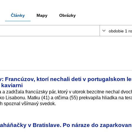
Články
Mapy
Obrázky
: Francúzov, ktorí nechali deti v portugalskom le
 kaviarni
 a zadržala francúzsky pár, ktorý v utorok bezcitne nechal dvo
 Lisabonu. Matku (41) a otčima (55) prekvapila hliadka na ter
ch spoznal všímavý svedok.
j naháňačky v Bratislave. Po náraze do zaparkova