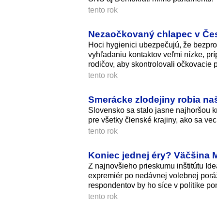
tento rok
Nezaočkovaný chlapec v Česk
Hoci hygienici ubezpečujú, že bezpro
vyhľadaniu kontaktov veľmi nízke, pr
rodičov, aby skontrolovali očkovacie p
tento rok
Smerácke zlodejiny robia naš
Slovensko sa stalo jasne najhoršou k
pre všetky členské krajiny, ako sa ve
tento rok
Koniec jednej éry? Väčšina M
Z najnovšieho prieskumu inštitútu Ide
expremiér po nedávnej volebnej poráž
respondentov by ho síce v politike po
tento rok