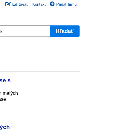
Editovať
Kontakt
Pridať firmu
Hľadať
se s
ch malých
ase
ných