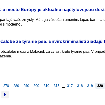
šie mesto Európy je aktuálne najštýlovejšou dest
pantajú vaše zmysly. Málaga vás očarí umením, tapas barmi a 
bi s modernou.
alobe za týranie psa. Envirokriminalisti žiadajú t
l obžalobu muža z Malaciek za zvlášť kruté týranie psa. V prípa
väzenia.
270
280
290
300
310
315
317
318
319
320
…