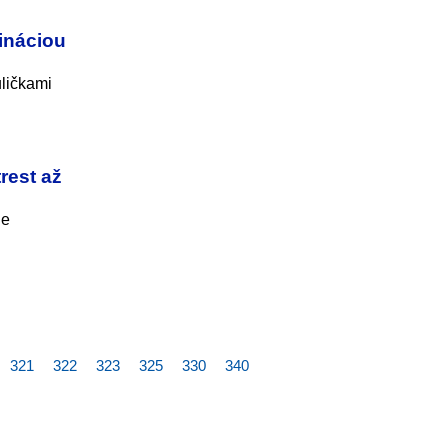
ináciou
uličkami
rest až
de
321
322
323
325
330
340