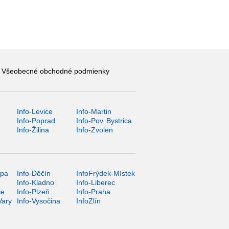
Všeobecné obchodné podmienky
Info-Levice
Info-Martin
y
Info-Poprad
Info-Pov. Bystrica
Info-Žilina
Info-Zvolen
ípa
Info-Děčín
InfoFrýdek-Místek
Info-Kladno
Info-Liberec
ce
Info-Plzeň
Info-Praha
Vary
Info-Vysočina
InfoZlín