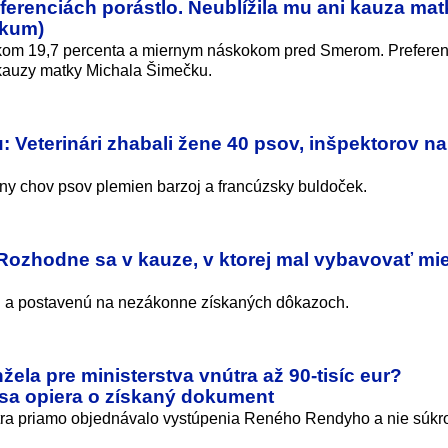
ferenciách porástlo. Neublížila mu ani kauza mat
skum)
dkom 19,7 percenta a miernym náskokom pred Smerom. Preferen
j kauzy matky Michala Šimečku.
 Veterinári zhabali žene 40 psov, inšpektorov n
lny chov psov plemien barzoj a francúzsky buldoček.
 Rozhodne sa v kauze, v ktorej mal vybavovať mie
ú a postavenú na nezákonne získaných dôkazoch.
ela pre ministerstva vnútra až 90-tisíc eur?
sa opiera o získaný dokument
nútra priamo objednávalo vystúpenia Reného Rendyho a nie súk