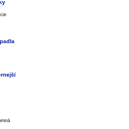
ky
cie
apadla
rnejší
romná