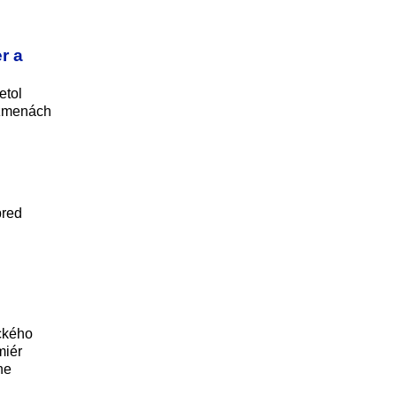
r a
etol
 zmenách
pred
ckého
miér
ne