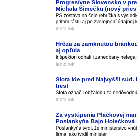
Progresívne Slovensko v pre
Michala Šimečku (nový prie
PS zostáva na čele rebríčka s výsle
pritom rástli aj po zverejnení údajne
tento rok
Hrôza za zamknutou bránkou:
aj opľula
Inšpektori odhalili zanedbaný nelegá
tento rok
Slota ide pred Najvyšší súd.
trest
Slota označil obžalobu za nedôvodn
tento rok
Za vystúpenia Plačkovej manž
Poslankyňa Bajo Holečková 
Poslankyňa tvrdí, že ministerstvo v
firma, ako tvrdil minister.