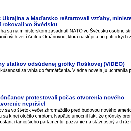
 Ukrajina a Maďarsko reštartovali vzťahy, ministe
í rokovali vo Švédsku
ybiha sa na ministerskom zasadnutí NATO vo Švédsku osobne str
ničných vecí Anitou Orbánovou, ktorá nastúpila po politických
hy statkov odsúdenej grófky Roškovej (VIDEO)
kúseností sa vrhla do farmárčenia. Vládna novela ju uchránila 
rónčanov protestovali počas otvorenia nového
vorenie neprišiel
ov sa vo štvrtok večer zhromaždilo pred budovou nového ameri
sa k nej otočilo chrbtom. Napätie umocnil fakt, že grónsky pre
 poslanci tamojšieho parlamentu, pozvanie na slávnostný akt ráz