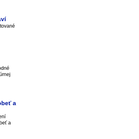
aví
ntované
vodné
úrnej
obeť a
ení
beť a