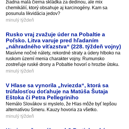
žiadna malá čierna skládka za dedinou, ale mix
chemikálií, ktorý obsahuje aj karcinogény. Kam sa
posunula likvidácia jedov?
minulý týždeň
Rusko vraj zvažuje úder na Pobaltie a
Poľsko. Litva varuje pred hľadaním
„náhradného víťazstva“ (228. týždeň vojny)
Masívne nočné nálety, rekordné straty a údery hlboko na
ruskom území menia charakter vojny. Rumunsko
zostreľuje ruské drony a Pobaltie hovorí o hrozbe útoku.
minulý týždeň
V Hlase sa vynorila „hviezda“, ktorá sa
trúfalosťou doťahuje na Matúša Šutaja
Eštoka či Petra Pellegriniho
Nemálo Slovákov si myslelo, že Hlas môže byť lepšou
alternatívou Smeru. Kauzy hovoria za všetko.
minulý týždeň