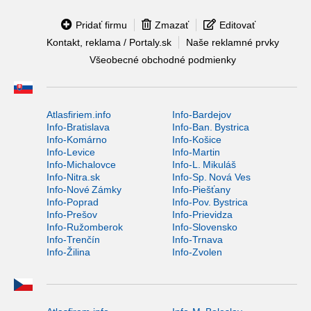
Pridať firmu
Zmazať
Editovať
Kontakt, reklama / Portaly.sk
Naše reklamné prvky
Všeobecné obchodné podmienky
Atlasfiriem.info
Info-Bardejov
Info-Bratislava
Info-Ban. Bystrica
Info-Komárno
Info-Košice
Info-Levice
Info-Martin
Info-Michalovce
Info-L. Mikuláš
Info-Nitra.sk
Info-Sp. Nová Ves
Info-Nové Zámky
Info-Piešťany
Info-Poprad
Info-Pov. Bystrica
Info-Prešov
Info-Prievidza
Info-Ružomberok
Info-Slovensko
Info-Trenčín
Info-Trnava
Info-Žilina
Info-Zvolen