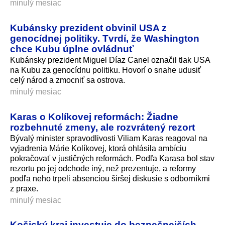
minulý mesiac
Kubánsky prezident obvinil USA z
genocídnej politiky. Tvrdí, že Washington
chce Kubu úplne ovládnuť
Kubánsky prezident Miguel Díaz Canel označil tlak USA
na Kubu za genocídnu politiku. Hovorí o snahe udusiť
celý národ a zmocniť sa ostrova.
minulý mesiac
Karas o Kolíkovej reformách: Žiadne
rozbehnuté zmeny, ale rozvrátený rezort
Bývalý minister spravodlivosti Viliam Karas reagoval na
vyjadrenia Márie Kolíkovej, ktorá ohlásila ambíciu
pokračovať v justičných reformách. Podľa Karasa bol stav
rezortu po jej odchode iný, než prezentuje, a reformy
podľa neho trpeli absenciou širšej diskusie s odborníkmi
z praxe.
minulý mesiac
Košický kraj investuje do bezpečnejších