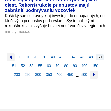
ciest. Rekonštrukcie priepustov majú
zabrániť podmývaniu vozoviek
Košický samosprávny kraj investuje do nenápadných, no
kľúčových priepustov pod cestami. Systematickými
rekonštrukciami zvyšuje bezpečnosť vodičov v regiónoch.
minulý mesiac
1
10
20
30
40
45
47
48
49
50
…
51
52
53
55
60
70
80
90
100
150
200
250
300
350
400
450
500
…