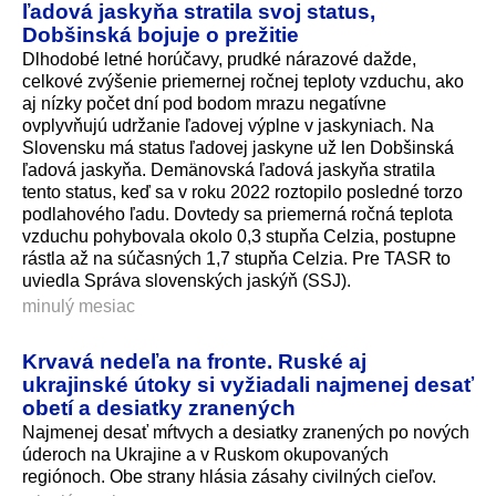
ľadová jaskyňa stratila svoj status,
Dobšinská bojuje o prežitie
Dlhodobé letné horúčavy, prudké nárazové dažde,
celkové zvýšenie priemernej ročnej teploty vzduchu, ako
aj nízky počet dní pod bodom mrazu negatívne
ovplyvňujú udržanie ľadovej výplne v jaskyniach. Na
Slovensku má status ľadovej jaskyne už len Dobšinská
ľadová jaskyňa. Demänovská ľadová jaskyňa stratila
tento status, keď sa v roku 2022 roztopilo posledné torzo
podlahového ľadu. Dovtedy sa priemerná ročná teplota
vzduchu pohybovala okolo 0,3 stupňa Celzia, postupne
rástla až na súčasných 1,7 stupňa Celzia. Pre TASR to
uviedla Správa slovenských jaskýň (SSJ).
minulý mesiac
Krvavá nedeľa na fronte. Ruské aj
ukrajinské útoky si vyžiadali najmenej desať
obetí a desiatky zranených
Najmenej desať mŕtvych a desiatky zranených po nových
úderoch na Ukrajine a v Ruskom okupovaných
regiónoch. Obe strany hlásia zásahy civilných cieľov.