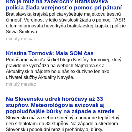
Kto je muž na záberoch? Bratislavská
polícia žiada verejnosť o pomoc pri pátraní
Bratislavská krajská polícia vyšetruje majetkovú trestnú
činnosť. Verejnosť v tejto súvislosti žiada o pomoc. TASR
o tom informovala hovorkyňa bratislavskej krajskej polície
Silvia Šimková.
minulý mesiac
Kristína Tormová: Mala SOM čas
Prinášame vám ďalší diel blogu Kristíny Tormovej, ktorý
pravidelne vychádza na weboch Najmama.sk a
Aktuality.sk a nájdete ho u nás exkluzívne len ako
užívateľ služby Aktuality Navyše.
minulý mesiac
Na Slovensku udreli horúčavy až 33
stupňov. Meteorológovia avizovali aj
popoludňajšie búrky na západe a strede
Slovensko má za sebou slnečný a poriadne teplý letný
deň s teplotami do 33 stupňov. Na západe a strednom
Slovensku popoludní hrozili prehánky aj búrky.