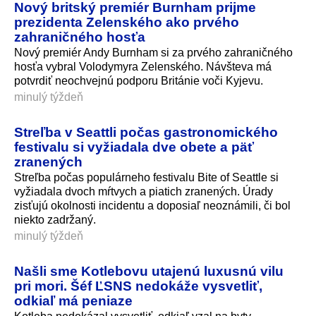
Nový britský premiér Burnham prijme
prezidenta Zelenského ako prvého
zahraničného hosťa
Nový premiér Andy Burnham si za prvého zahraničného
hosťa vybral Volodymyra Zelenského. Návšteva má
potvrdiť neochvejnú podporu Británie voči Kyjevu.
minulý týždeň
Streľba v Seattli počas gastronomického
festivalu si vyžiadala dve obete a päť
zranených
Streľba počas populárneho festivalu Bite of Seattle si
vyžiadala dvoch mŕtvych a piatich zranených. Úrady
zisťujú okolnosti incidentu a doposiaľ neoznámili, či bol
niekto zadržaný.
minulý týždeň
Našli sme Kotlebovu utajenú luxusnú vilu
pri mori. Šéf ĽSNS nedokáže vysvetliť,
odkiaľ má peniaze