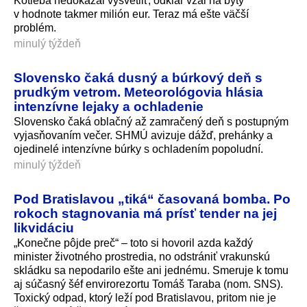
Kotleba nedokázal vysvetliť, odkiaľ vzal na byty
v hodnote takmer milión eur. Teraz má ešte väčší
problém.
minulý týždeň
Slovensko čaká dusný a búrkový deň s
prudkým vetrom. Meteorológovia hlásia
intenzívne lejaky a ochladenie
Slovensko čaká oblačný až zamračený deň s postupným
vyjasňovaním večer. SHMÚ avizuje dážď, prehánky a
ojedinelé intenzívne búrky s ochladením popoludní.
minulý týždeň
Pod Bratislavou „tiká“ časovaná bomba. Po
rokoch stagnovania má prísť tender na jej
likvidáciu
„Konečne pôjde preč“ – toto si hovoril azda každý
minister životného prostredia, no odstrániť vrakunskú
skládku sa nepodarilo ešte ani jednému. Smeruje k tomu
aj súčasný šéf envirorezortu Tomáš Taraba (nom. SNS).
Toxický odpad, ktorý leží pod Bratislavou, pritom nie je