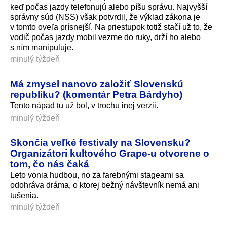
keď počas jazdy telefonujú alebo píšu správu. Najvyšší
správny súd (NSS) však potvrdil, že výklad zákona je
v tomto oveľa prísnejší. Na priestupok totiž stačí už to, že
vodič počas jazdy mobil vezme do ruky, drží ho alebo
s ním manipuluje.
minulý týždeň
Má zmysel nanovo založiť Slovenskú
republiku? (komentár Petra Bárdyho)
Tento nápad tu už bol, v trochu inej verzii.
minulý týždeň
Skončia veľké festivaly na Slovensku?
Organizátori kultového Grape-u otvorene o
tom, čo nás čaká
Leto vonia hudbou, no za farebnými stageami sa
odohráva dráma, o ktorej bežný návštevník nemá ani
tušenia.
minulý týždeň