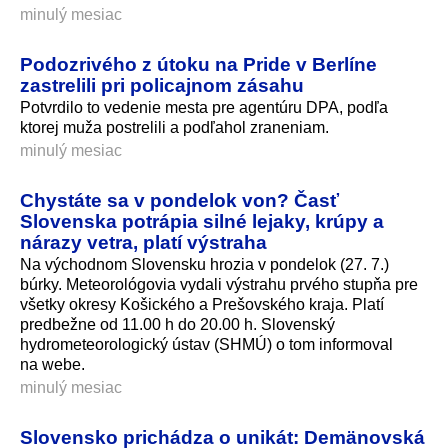
minulý mesiac
Podozrivého z útoku na Pride v Berlíne
zastrelili pri policajnom zásahu
Potvrdilo to vedenie mesta pre agentúru DPA, podľa
ktorej muža postrelili a podľahol zraneniam.
minulý mesiac
Chystáte sa v pondelok von? Časť
Slovenska potrápia silné lejaky, krúpy a
nárazy vetra, platí výstraha
Na východnom Slovensku hrozia v pondelok (27. 7.)
búrky. Meteorológovia vydali výstrahu prvého stupňa pre
všetky okresy Košického a Prešovského kraja. Platí
predbežne od 11.00 h do 20.00 h. Slovenský
hydrometeorologický ústav (SHMÚ) o tom informoval
na webe.
minulý mesiac
Slovensko prichádza o unikát: Demänovská