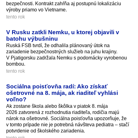
bezpečnosti. Kontrakt zahŕňa aj postupnú lokalizáciu
výroby priamo vo Vietname.
tento rok
V Rusku zatkli Nemku, u ktorej objavili v
batohu výbušninu
Ruská FSB tvrdí, že odhalila plánovaný útok na
zariadenie bezpečnostných služieb na juhu krajiny.
V Pjatigorsku zadržala Nemku s podomácky vyrobenou
bombou.
tento rok
Sociálna poisťovňa radí: Ako získať
ošetrovné na 8. mája, ak riaditeľ vyhlási
voľno?
Ak zostane škola alebo škôlka v piatok 8. mája
2026 zatvorená z rozhodnutia riaditeľa, rodičia majú
nárok na ošetrovné. Sociálna poisťovňa upozorňuje, že
v tomto prípade nie je potrebná návšteva pediatra – stačí
potvrdenie od školského zariadenia.
tento rok