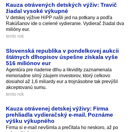
Kauza otrávených detských výživ: Travič
žiadal vysoké výkupné
V detskej výžive HiPP našli jed na potkany a podľa
Rakúšanov ide o cielené vydieranie. Vydierač žiadal dva
milióny eur.
tento rok
Slovenská republika v pondelkovej aukcii
štátnych dlhopisov úspešne získala vyše
516 miliónov eur
Agentúra pre riadenie dlhu a likvidity zaznamenala
mimoriadne silný záujem investorov, ktorý celkovo
dosiahol až 1,6 miliardy eur a trojnásobne tak prevýšil
akceptovanú sumu.
tento rok
Kauza otrávenej detskej výživy: Firma
prehliadla vydieračský e-mail. Poznáme
výšku výkupného
Firma si e-mail nevšimla a prečítala ho neskoro, až po