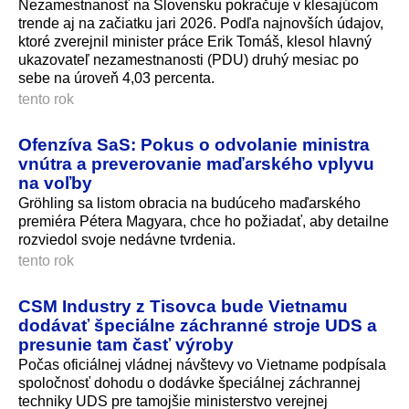
Nezamestnanosť na Slovensku pokračuje v klesajúcom
trende aj na začiatku jari 2026. Podľa najnovších údajov,
ktoré zverejnil minister práce Erik Tomáš, klesol hlavný
ukazovateľ nezamestnanosti (PDU) druhý mesiac po
sebe na úroveň 4,03 percenta.
tento rok
Ofenzíva SaS: Pokus o odvolanie ministra
vnútra a preverovanie maďarského vplyvu
na voľby
Gröhling sa listom obracia na budúceho maďarského
premiéra Pétera Magyara, chce ho požiadať, aby detailne
rozviedol svoje nedávne tvrdenia.
tento rok
CSM Industry z Tisovca bude Vietnamu
dodávať špeciálne záchranné stroje UDS a
presunie tam časť výroby
Počas oficiálnej vládnej návštevy vo Vietname podpísala
spoločnosť dohodu o dodávke špeciálnej záchrannej
techniky UDS pre tamojšie ministerstvo verejnej