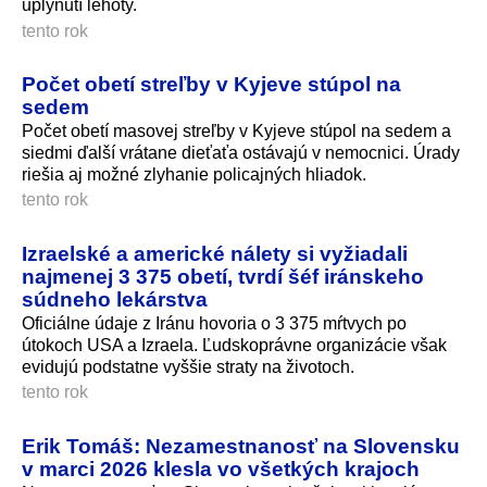
uplynutí lehoty.
tento rok
Počet obetí streľby v Kyjeve stúpol na
sedem
Počet obetí masovej streľby v Kyjeve stúpol na sedem a
siedmi ďalší vrátane dieťaťa ostávajú v nemocnici. Úrady
riešia aj možné zlyhanie policajných hliadok.
tento rok
Izraelské a americké nálety si vyžiadali
najmenej 3 375 obetí, tvrdí šéf iránskeho
súdneho lekárstva
Oficiálne údaje z Iránu hovoria o 3 375 mŕtvych po
útokoch USA a Izraela. Ľudskoprávne organizácie však
evidujú podstatne vyššie straty na životoch.
tento rok
Erik Tomáš: Nezamestnanosť na Slovensku
v marci 2026 klesla vo všetkých krajoch