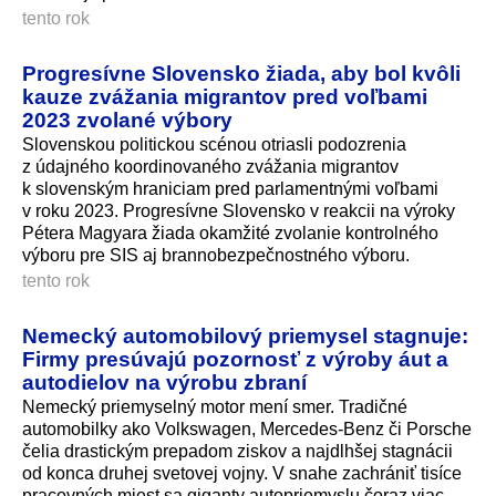
tento rok
Progresívne Slovensko žiada, aby bol kvôli
kauze zvážania migrantov pred voľbami
2023 zvolané výbory
Slovenskou politickou scénou otriasli podozrenia
z údajného koordinovaného zvážania migrantov
k slovenským hraniciam pred parlamentnými voľbami
v roku 2023. Progresívne Slovensko v reakcii na výroky
Pétera Magyara žiada okamžité zvolanie kontrolného
výboru pre SIS aj brannobezpečnos­tného výboru.
tento rok
Nemecký automobilový priemysel stagnuje:
Firmy presúvajú pozornosť z výroby áut a
autodielov na výrobu zbraní
Nemecký priemyselný motor mení smer. Tradičné
automobilky ako Volkswagen, Mercedes-Benz či Porsche
čelia drastickým prepadom ziskov a najdlhšej stagnácii
od konca druhej svetovej vojny. V snahe zachrániť tisíce
pracovných miest sa giganty autopriemyslu čoraz viac