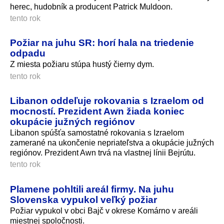
herec, hudobník a producent Patrick Muldoon.
tento rok
Požiar na juhu SR: horí hala na triedenie
odpadu
Z miesta požiaru stúpa hustý čierny dym.
tento rok
Libanon oddeľuje rokovania s Izraelom od
mocností. Prezident Awn žiada koniec
okupácie južných regiónov
Libanon spúšťa samostatné rokovania s Izraelom
zamerané na ukončenie nepriateľstva a okupácie južných
regiónov. Prezident Awn trvá na vlastnej línii Bejrútu.
tento rok
Plamene pohltili areál firmy. Na juhu
Slovenska vypukol veľký požiar
Požiar vypukol v obci Bajč v okrese Komárno v areáli
miestnej spoločnosti.