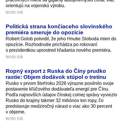
orientujú na vojenskú výrobu.
tento rok
Politická strana končiaceho slovinského
premiéra smeruje do opozície
Robert Golob potvrdil, že jeho Hnutie Sloboda mieri do
opozície. Rozhodnutie prichádza po rokovaní
s prezidentkou uprostred hľadania nového premiéra.
tento rok
Ropný export z Ruska do Číny prudko
rastie: Objem dodávok stúpol o tretinu
Rusko v prvom štvrťroku 2026 výrazne posilnilo svoje
postavenie kľúčového dodávateľa energií pre Čínu.
Podľa najnovších údajov čínskej colnej správy vyviezlo
Rusko do krajiny takmer 32 miliónov ton ropy, čo
predstavuje medziročný nárast o viac ako 30 percent
v objeme.
tento rok