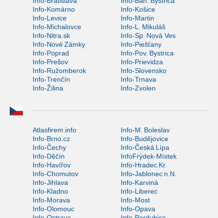
Info-Bratislava
Info-Ban. Bystrica
Info-Komárno
Info-Košice
Info-Levice
Info-Martin
Info-Michalovce
Info-L. Mikuláš
Info-Nitra.sk
Info-Sp. Nová Ves
Info-Nové Zámky
Info-Piešťany
Info-Poprad
Info-Pov. Bystrica
Info-Prešov
Info-Prievidza
Info-Ružomberok
Info-Slovensko
Info-Trenčín
Info-Trnava
Info-Žilina
Info-Zvolen
Atlasfirem.info
Info-M. Boleslav
Info-Brno.cz
Info-Budějovice
Info-Čechy
Info-Česká Lípa
Info-Děčín
InfoFrýdek-Místek
Info-Havířov
Info-Hradec Kr.
Info-Chomutov
Info-Jablonec n.N.
Info-Jihlava
Info-Karviná
Info-Kladno
Info-Liberec
Info-Morava
Info-Most
Info-Olomouc
Info-Opava
Info-Ostrava
Info-Pardubice