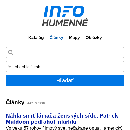
Katalóg
Články
Mapy
Obrázky
Hľadať
Články
445. strana
Náhla smrť lámača ženských sŕdc. Patrick
Muldoon podľahol infarktu
Vo veku 57 rokov filmový svet nečakane opustil americký