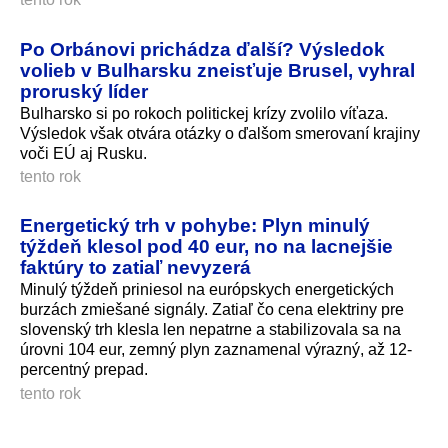
Po Orbánovi prichádza ďalší? Výsledok
volieb v Bulharsku zneisťuje Brusel, vyhral
proruský líder
Bulharsko si po rokoch politickej krízy zvolilo víťaza.
Výsledok však otvára otázky o ďalšom smerovaní krajiny
voči EÚ aj Rusku.
tento rok
Energetický trh v pohybe: Plyn minulý
týždeň klesol pod 40 eur, no na lacnejšie
faktúry to zatiaľ nevyzerá
Minulý týždeň priniesol na európskych energetických
burzách zmiešané signály. Zatiaľ čo cena elektriny pre
slovenský trh klesla len nepatrne a stabilizovala sa na
úrovni 104 eur, zemný plyn zaznamenal výrazný, až 12-
percentný prepad.
tento rok