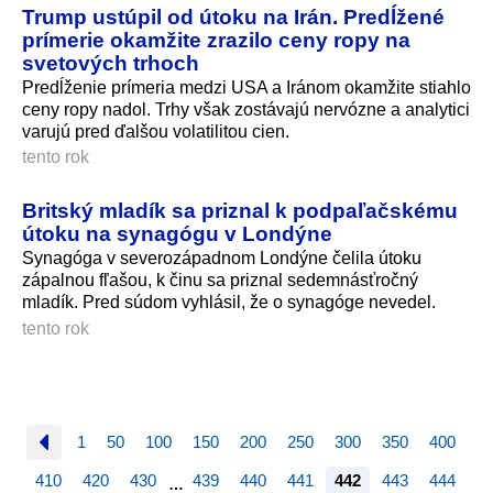
Trump ustúpil od útoku na Irán. Predĺžené
prímerie okamžite zrazilo ceny ropy na
svetových trhoch
Predĺženie prímeria medzi USA a Iránom okamžite stiahlo
ceny ropy nadol. Trhy však zostávajú nervózne a analytici
varujú pred ďalšou volatilitou cien.
tento rok
Britský mladík sa priznal k podpaľačskému
útoku na synagógu v Londýne
Synagóga v severozápadnom Londýne čelila útoku
zápalnou fľašou, k činu sa priznal sedemnásťročný
mladík. Pred súdom vyhlásil, že o synagóge nevedel.
tento rok
1
50
100
150
200
250
300
350
400
410
420
430
439
440
441
442
443
444
…