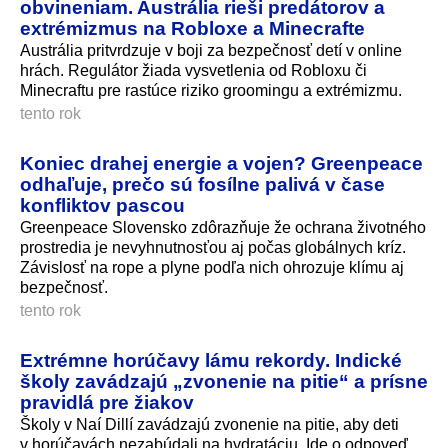
obvineniam. Austrália rieši predátorov a
extrémizmus na Robloxe a Minecrafte
Austrália pritvrdzuje v boji za bezpečnosť detí v online
hrách. Regulátor žiada vysvetlenia od Robloxu či
Minecraftu pre rastúce riziko groomingu a extrémizmu.
tento rok
Koniec drahej energie a vojen? Greenpeace
odhaľuje, prečo sú fosílne palivá v čase
konfliktov pascou
Greenpeace Slovensko zdôrazňuje že ochrana životného
prostredia je nevyhnutnosťou aj počas globálnych kríz.
Závislosť na rope a plyne podľa nich ohrozuje klímu aj
bezpečnosť.
tento rok
Extrémne horúčavy lámu rekordy. Indické
školy zavádzajú „zvonenie na pitie“ a prísne
pravidlá pre žiakov
Školy v Naí Dillí zavádzajú zvonenie na pitie, aby deti
v horúčavách nezabúdali na hydratáciu. Ide o odpoveď