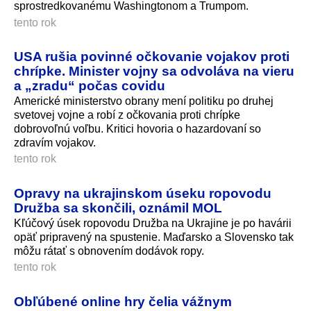
sprostredkovanému Washingtonom a Trumpom.
tento rok
USA rušia povinné očkovanie vojakov proti
chrípke. Minister vojny sa odvoláva na vieru
a „zradu“ počas covidu
Americké ministerstvo obrany mení politiku po druhej
svetovej vojne a robí z očkovania proti chrípke
dobrovoľnú voľbu. Kritici hovoria o hazardovaní so
zdravím vojakov.
tento rok
Opravy na ukrajinskom úseku ropovodu
Družba sa skončili, oznámil MOL
Kľúčový úsek ropovodu Družba na Ukrajine je po havárii
opäť pripravený na spustenie. Maďarsko a Slovensko tak
môžu rátať s obnovením dodávok ropy.
tento rok
Obľúbené online hry čelia vážnym