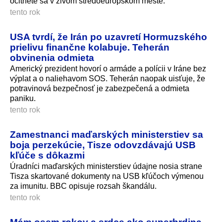
ocitnete sa v živom stredoeurópskom mes­te.
tento rok
USA tvrdí, že Irán po uzavretí Hormuzského
prielivu finančne kolabuje. Teherán
obvinenia odmieta
Americký prezident hovorí o armáde a polícii v Iráne bez
výplat a o naliehavom SOS. Teherán naopak uisťuje, že
potravinová bezpečnosť je zabezpečená a odmieta
paniku.
tento rok
Zamestnanci maďarských ministerstiev sa
boja perzekúcie, Tisze odovzdávajú USB
kľúče s dôkazmi
Úradníci maďarských ministerstiev údajne nosia strane
Tisza skartované dokumenty na USB kľúčoch výmenou
za imunitu. BBC opisuje rozsah škandálu.
tento rok
Mám osem rokov a srdce ako superhrdina,