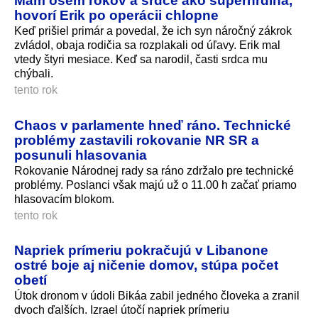
hovorí Erik po operácii chlopne
Keď prišiel primár a povedal, že ich syn náročný zákrok
zvládol, obaja rodičia sa rozplakali od úľavy. Erik mal
vtedy štyri mesiace. Keď sa narodil, časti srdca mu
chýbali.
tento rok
Chaos v parlamente hneď ráno. Technické
problémy zastavili rokovanie NR SR a
posunuli hlasovania
Rokovanie Národnej rady sa ráno zdržalo pre technické
problémy. Poslanci však majú už o 11.00 h začať priamo
hlasovacím blokom.
tento rok
Napriek prímeriu pokračujú v Libanone
ostré boje aj ničenie domov, stúpa počet
obetí
Útok dronom v údoli Bikáa zabil jedného človeka a zranil
dvoch ďalších. Izrael útočí napriek prímeriu