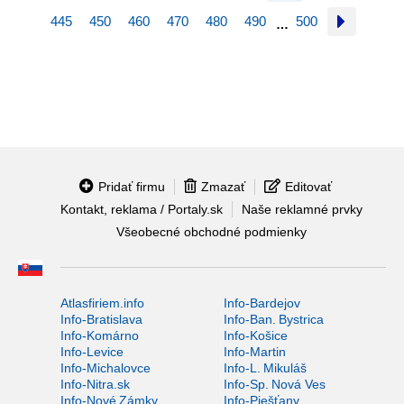
445
450
460
470
480
490
500
…
Pridať firmu
Zmazať
Editovať
Kontakt, reklama / Portaly.sk
Naše reklamné prvky
Všeobecné obchodné podmienky
Atlasfiriem.info
Info-Bardejov
Info-Bratislava
Info-Ban. Bystrica
Info-Komárno
Info-Košice
Info-Levice
Info-Martin
Info-Michalovce
Info-L. Mikuláš
Info-Nitra.sk
Info-Sp. Nová Ves
Info-Nové Zámky
Info-Piešťany