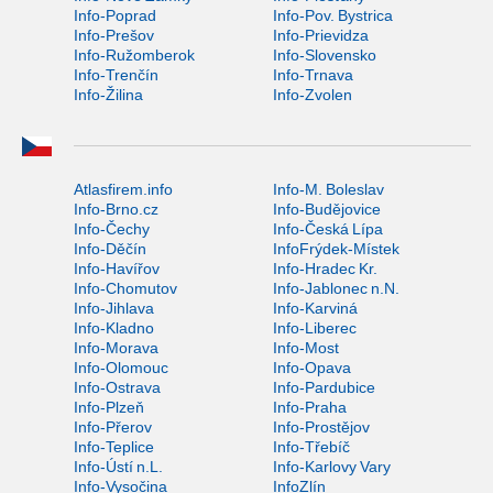
Info-Poprad
Info-Pov. Bystrica
Info-Prešov
Info-Prievidza
Info-Ružomberok
Info-Slovensko
Info-Trenčín
Info-Trnava
Info-Žilina
Info-Zvolen
Atlasfirem.info
Info-M. Boleslav
Info-Brno.cz
Info-Budějovice
Info-Čechy
Info-Česká Lípa
Info-Děčín
InfoFrýdek-Místek
Info-Havířov
Info-Hradec Kr.
Info-Chomutov
Info-Jablonec n.N.
Info-Jihlava
Info-Karviná
Info-Kladno
Info-Liberec
Info-Morava
Info-Most
Info-Olomouc
Info-Opava
Info-Ostrava
Info-Pardubice
Info-Plzeň
Info-Praha
Info-Přerov
Info-Prostějov
Info-Teplice
Info-Třebíč
Info-Ústí n.L.
Info-Karlovy Vary
Info-Vysočina
InfoZlín