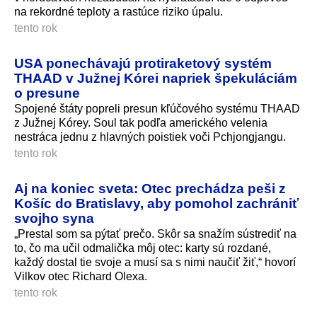
na rekordné teploty a rastúce riziko úpalu.
tento rok
USA ponechávajú protiraketový systém
THAAD v Južnej Kórei napriek špekuláciám
o presune
Spojené štáty popreli presun kľúčového systému THAAD
z Južnej Kórey. Soul tak podľa amerického velenia
nestráca jednu z hlavných poistiek voči Pchjongjangu.
tento rok
Aj na koniec sveta: Otec prechádza peši z
Košíc do Bratislavy, aby pomohol zachrániť
svojho syna
„Prestal som sa pýtať prečo. Skôr sa snažím sústrediť na
to, čo ma učil odmalička môj otec: karty sú rozdané,
každý dostal tie svoje a musí sa s nimi naučiť žiť,“ hovorí
Vilkov otec Richard Olexa.
tento rok