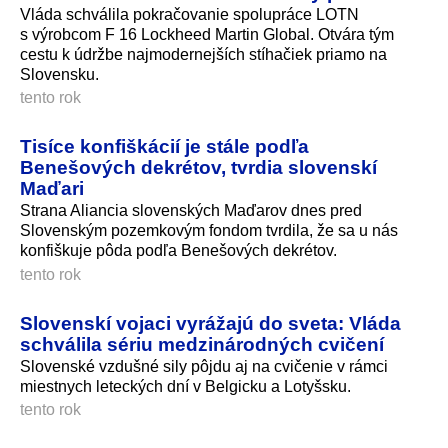
Vláda schválila pokračovanie spolupráce LOTN
s výrobcom F 16 Lockheed Martin Global. Otvára tým
cestu k údržbe najmodernejších stíhačiek priamo na
Slovensku.
tento rok
Tisíce konfiškácií je stále podľa
Benešových dekrétov, tvrdia slovenskí
Maďari
Strana Aliancia slovenských Maďarov dnes pred
Slovenským pozemkovým fondom tvrdila, že sa u nás
konfiškuje pôda podľa Benešových dekrétov.
tento rok
Slovenskí vojaci vyrážajú do sveta: Vláda
schválila sériu medzinárodných cvičení
Slovenské vzdušné sily pôjdu aj na cvičenie v rámci
miestnych leteckých dní v Belgicku a Lotyšsku.
tento rok