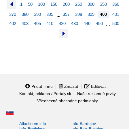
1
50
100
150
200
250
300
350
360
370
380
390
395
397
398
399
400
401
…
402
403
405
410
420
430
440
450
500
…
Pridať firmu
Zmazať
Editovať
Kontakt, reklama / Portaly.sk
Naše reklamné prvky
Všeobecné obchodné podmienky
Atlasfiriem.info
Info-Bardejov
Info-Bratislava
Info-Ban. Bystrica