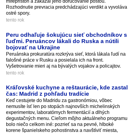
mifepristón a zakázal jeho doručovanie poštou.
Rozhodnutie prevracia predchádzajúci verdikt a vyvoláva
ostré spory.
tento rok
Peru odhaľuje šokujúcu sieť obchodníkov s
ľuďmi. Peruáncov lákali do Ruska a nútili
bojovať na Ukrajine
Peruánska prokuratúra rozkrýva sieť, ktorá lákala ľudí na
falošné práce v Rusku a posielala ich na front.
Vyšetrovanie mieri aj na bývalých vojakov a policajtov.
tento rok
Kráľovské kuchyne a reštaurácie, kde zastal
čas: Madrid z pohľadu tradície
Keď cestujete do Madridu za gastronómiou, vôbec
nemusíte ísť len po stopách najnovších michelinských
experimentov, laboratórnych fermentácií a dlhých
degustačných menu. Cieľom môjho aktuálneho programu
bolo niečo celkom iné: pozrieť sa na pevné, hlboké
korene španielskeho pohostinstva a navštíviť miesta,