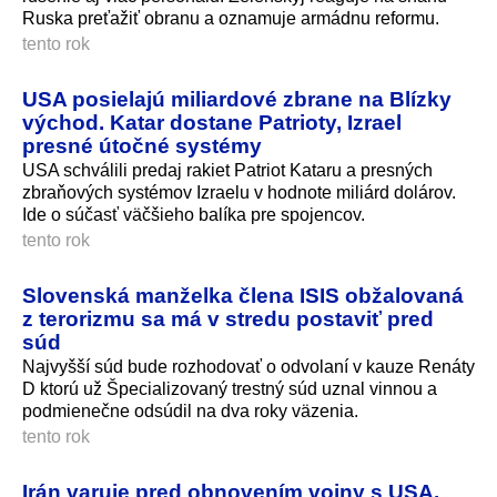
Ruska preťažiť obranu a oznamuje armádnu reformu.
tento rok
USA posielajú miliardové zbrane na Blízky
východ. Katar dostane Patrioty, Izrael
presné útočné systémy
USA schválili predaj rakiet Patriot Kataru a presných
zbraňových systémov Izraelu v hodnote miliárd dolárov.
Ide o súčasť väčšieho balíka pre spojencov.
tento rok
Slovenská manželka člena ISIS obžalovaná
z terorizmu sa má v stredu postaviť pred
súd
Najvyšší súd bude rozhodovať o odvolaní v kauze Renáty
D ktorú už Špecializovaný trestný súd uznal vinnou a
podmienečne odsúdil na dva roky väzenia.
tento rok
Irán varuje pred obnovením vojny s USA.