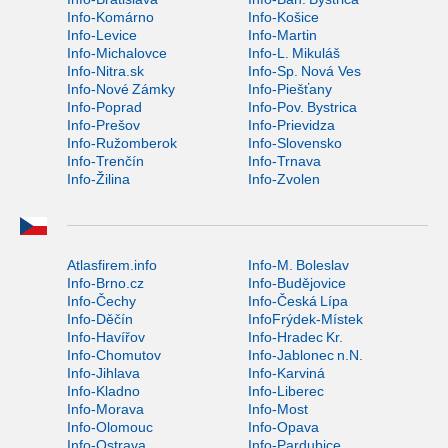
Info-Komárno
Info-Košice
Info-Levice
Info-Martin
Info-Michalovce
Info-L. Mikuláš
Info-Nitra.sk
Info-Sp. Nová Ves
Info-Nové Zámky
Info-Piešťany
Info-Poprad
Info-Pov. Bystrica
Info-Prešov
Info-Prievidza
Info-Ružomberok
Info-Slovensko
Info-Trenčín
Info-Trnava
Info-Žilina
Info-Zvolen
Atlasfirem.info
Info-M. Boleslav
Info-Brno.cz
Info-Budějovice
Info-Čechy
Info-Česká Lípa
Info-Děčín
InfoFrýdek-Místek
Info-Havířov
Info-Hradec Kr.
Info-Chomutov
Info-Jablonec n.N.
Info-Jihlava
Info-Karviná
Info-Kladno
Info-Liberec
Info-Morava
Info-Most
Info-Olomouc
Info-Opava
Info-Ostrava
Info-Pardubice