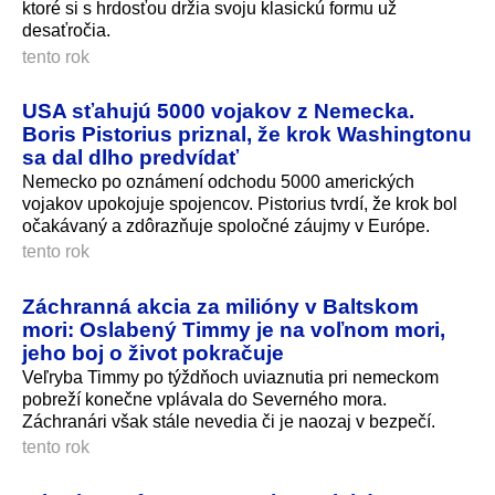
ktoré si s hrdosťou držia svoju klasickú formu už
desaťročia.
tento rok
USA sťahujú 5000 vojakov z Nemecka.
Boris Pistorius priznal, že krok Washingtonu
sa dal dlho predvídať
Nemecko po oznámení odchodu 5000 amerických
vojakov upokojuje spojencov. Pistorius tvrdí, že krok bol
očakávaný a zdôrazňuje spoločné záujmy v Európe.
tento rok
Záchranná akcia za milióny v Baltskom
mori: Oslabený Timmy je na voľnom mori,
jeho boj o život pokračuje
Veľryba Timmy po týždňoch uviaznutia pri nemeckom
pobreží konečne vplávala do Severného mora.
Záchranári však stále nevedia či je naozaj v bezpečí.
tento rok