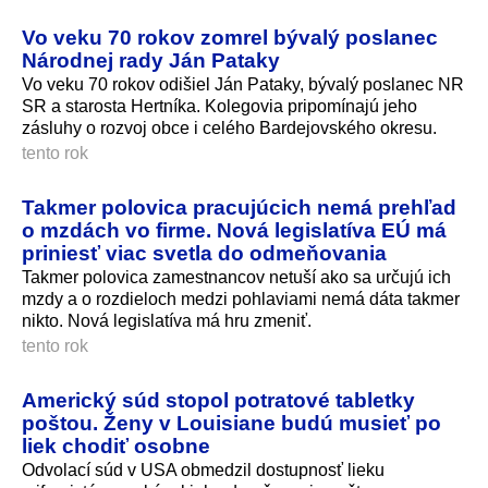
Vo veku 70 rokov zomrel bývalý poslanec
Národnej rady Ján Pataky
Vo veku 70 rokov odišiel Ján Pataky, bývalý poslanec NR
SR a starosta Hertníka. Kolegovia pripomínajú jeho
zásluhy o rozvoj obce i celého Bardejovského okresu.
tento rok
Takmer polovica pracujúcich nemá prehľad
o mzdách vo firme. Nová legislatíva EÚ má
priniesť viac svetla do odmeňovania
Takmer polovica zamestnancov netuší ako sa určujú ich
mzdy a o rozdieloch medzi pohlaviami nemá dáta takmer
nikto. Nová legislatíva má hru zmeniť.
tento rok
Americký súd stopol potratové tabletky
poštou. Ženy v Louisiane budú musieť po
liek chodiť osobne
Odvolací súd v USA obmedzil dostupnosť lieku