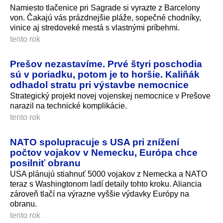
Namiesto tlačenice pri Sagrade si vyrazte z Barcelony
von. Čakajú vás prázdnejšie pláže, sopečné chodníky,
vinice aj stredoveké mestá s vlastnými príbehmi.
tento rok
Prešov nezastavíme. Prvé štyri poschodia
sú v poriadku, potom je to horšie. Kaliňák
odhadol stratu pri výstavbe nemocnice
Strategický projekt novej vojenskej nemocnice v Prešove
narazil na technické komplikácie.
tento rok
NATO spolupracuje s USA pri znížení
počtov vojakov v Nemecku, Európa chce
posilniť obranu
USA plánujú stiahnuť 5000 vojakov z Nemecka a NATO
teraz s Washingtonom ladí detaily tohto kroku. Aliancia
zároveň tlačí na výrazne vyššie výdavky Európy na
obranu.
tento rok