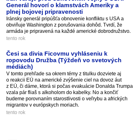
Generál hovorí o klamstvách Ameriky a
plnej bojovej pripravenosti
Iránsky generál pripúšťa obnovenie konfliktu s USA a
obviňuje Washington z porušovania dohôd. Tvrdí, že
armáda je pripravená na každé americké dobrodružstvo.
tento rok
Česi sa divia Ficovmu vyhláseniu k
ropovodu Družba (Týždeň vo svetových
médiách)
V tomto prehľade sa okrem témy z titulku dozviete aj
o reakcii EÚ na americké zvýšenie ciel na dovoz áut
z EÚ, či dáme, ktorá si počas evakuácie Donalda Trumpa
vzala pár fliaš s alkoholom do kabelky. No a končiť
budeme porovnaním starostlivosti o veľrybu a afrických
migrantov v európskych moriach.
tento rok