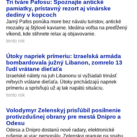
Tri tváre Pafosu: Spoznajte antické
pamiatky, prístavný rezort aj vinárske
dediny v kopcoch
Jarný Pafos ponúka more bez návalu turistov, antické
mozaiky aj štýlové kaviarne. Ideálna voľba na predĺžený
víkend, kde stihnete relax aj objavovanie.
tento rok
Útoky napriek prímeriu: Izraelská armáda
bombardovala južný Libanon, zomrelo 13
ľudí vrátane dieťaťa
Izraelské nálety na juh Libanonu si vyžiadali trinásť
mŕtvych vrátane dieťaťa. Útoky prichádzajú napriek
prímeriu a sprísňujú už aj tak napätú situáciu.
tento rok
Volodymyr Zelenskyj prisľúbil posilnenie
protivzdušnej obrany pre mestá Dnipro a
Odesu
Odesa a Dnipro dostanú nové radary, elektronické
rušenie aj viac personálu. Zelenskyj reaguje na snahu