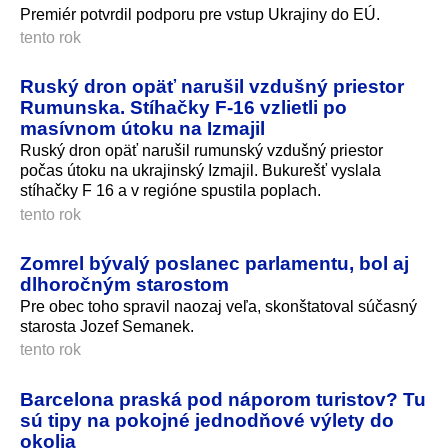
Premiér potvrdil podporu pre vstup Ukrajiny do EÚ.
tento rok
Ruský dron opäť narušil vzdušný priestor
Rumunska. Stíhačky F-16 vzlietli po
masívnom útoku na Izmajil
Ruský dron opäť narušil rumunský vzdušný priestor
počas útoku na ukrajinský Izmajil. Bukurešť vyslala
stíhačky F 16 a v regióne spustila poplach.
tento rok
Zomrel bývalý poslanec parlamentu, bol aj
dlhoročným starostom
Pre obec toho spravil naozaj veľa, skonštatoval súčasný
starosta Jozef Semanek.
tento rok
Barcelona praská pod náporom turistov? Tu
sú tipy na pokojné jednodňové výlety do
okolia