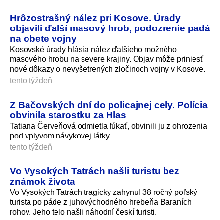
Hrôzostrašný nález pri Kosove. Úrady
objavili ďalší masový hrob, podozrenie padá
na obete vojny
Kosovské úrady hlásia nález ďalšieho možného
masového hrobu na severe krajiny. Objav môže priniesť
nové dôkazy o nevyšetrených zločinoch vojny v Kosove.
tento týždeň
Z Bačovských dní do policajnej cely. Polícia
obvinila starostku za Hlas
Tatiana Červeňová odmietla fúkať, obvinili ju z ohrozenia
pod vplyvom návykovej látky.
tento týždeň
Vo Vysokých Tatrách našli turistu bez
známok života
Vo Vysokých Tatrách tragicky zahynul 38 ročný poľský
turista po páde z juhovýchodného hrebeňa Baraních
rohov. Jeho telo našli náhodní českí turisti.