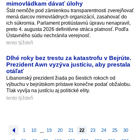
mimovládkam dávať úlohy
Štát nemôže pod zámienkou transparentnosti zverejňovať
mená darcov mimovládnych organizácií, zasahovať do
ich súkromia. Parlament protiústavnú úpravu nenapravil,
preto 4. augusta 2026 definitívne stráca platnosť. Podľa
Ústavného súdu nechránila verejnosť.
tento týždeň
Dlhé roky bez trestu za katastrofu v Bejrúte.
Prezident Awn vyzýva justíciu, aby prestala
otáľať
Libanonský prezident žiada po šiestich rokoch od
výbuchu v bejrútskom prístave konečne podať obžalobu.
Tlak vyvíja na justíciu aj politické elity.
tento týždeň
1
10
19
20
21
22
23
24
25
30
…