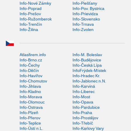
Info-Nové Zámky
Info-Piešťany
Info-Poprad
Info-Pov. Bystrica
Info-Prešov
Info-Prievidza
Info-Ružomberok
Info-Slovensko
Info-Trenčín
Info-Trnava
Info-Žilina
Info-Zvolen
Atlasfirem.info
Info-M. Boleslav
Info-Brno.cz
Info-Budějovice
Info-Čechy
Info-Česká Lípa
Info-Děčín
InfoFrýdek-Místek
Info-Havířov
Info-Hradec Kr.
Info-Chomutov
Info-Jablonec n.N.
Info-Jihlava
Info-Karviná
Info-Kladno
Info-Liberec
Info-Morava
Info-Most
Info-Olomouc
Info-Opava
Info-Ostrava
Info-Pardubice
Info-Plzeň
Info-Praha
Info-Přerov
Info-Prostějov
Info-Teplice
Info-Třebíč
Info-Ústí n.L.
Info-Karlovy Vary