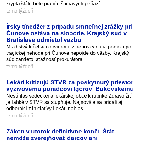
krypta štátu bolo praním špinavých peňazí.
tento týždeň
Írsky tínedžer z prípadu smrteľnej zrážky pri
Čunove ostáva na slobode. Krajský súd v
Bratislave odmietol väzbu
Mladistvý Ír čeliaci obvineniu z neposkytnutia pomoci po
tragickej nehode pri Čunove nepôjde do väzby. Krajský
súd zamietol sťažnosť prokurátora.
tento týždeň
Lekári kritizujú STVR za poskytnutý priestor
výživovému poradcovi Igorovi Bukovskému
Nesúhlas vedeckej a lekárskej obce k rubrike Zdravo žiť
je ľahké v STVR sa stupňuje. Najnovšie sa pridali aj
odborníci z iniciatívy Lekári nahlas.
tento týždeň
Zákon v utorok definitívne končí. Štát
nemôže zverejňovať darcov ani