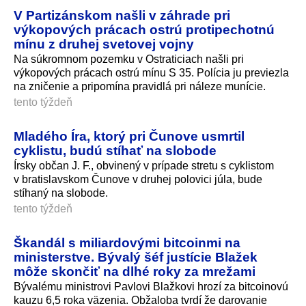
V Partizánskom našli v záhrade pri
výkopových prácach ostrú protipechotnú
mínu z druhej svetovej vojny
Na súkromnom pozemku v Ostraticiach našli pri
výkopových prácach ostrú mínu S 35. Polícia ju previezla
na zničenie a pripomína pravidlá pri náleze munície.
tento týždeň
Mladého Íra, ktorý pri Čunove usmrtil
cyklistu, budú stíhať na slobode
Írsky občan J. F., obvinený v prípade stretu s cyklistom
v bratislavskom Čunove v druhej polovici júla, bude
stíhaný na slobode.
tento týždeň
Škandál s miliardovými bitcoinmi na
ministerstve. Bývalý šéf justície Blažek
môže skončiť na dlhé roky za mrežami
Bývalému ministrovi Pavlovi Blažkovi hrozí za bitcoinovú
kauzu 6,5 roka väzenia. Obžaloba tvrdí že darovanie