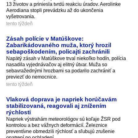
13 životov a priniesla tvrdú reakciu úradov. Aerolinke
Aerodiana stopli prevádzku až do ukončenia
vyšetrovania.
tento týždeň
Zásah polície v Matúškove:
Zabarikádovaného muža, ktorý hrozil
sebapoškodením, policajti zachránili
Napätý zásah v Matúškove trval niekoľko hodín, polícia
nasadila vyjednávačov aj elitný útvar. Muža so
sebavražednými hrozbami sa podarilo zachrániť a
previezť do nemocnice.
tento týždeň
Vlaková doprava je napriek horúčavám
stabilizovaná, reagovali aj znížením
rýchlosti
Napriek výstrahám meteorológov sú koľaje ŽSR pod
kontrolou a bez vážnych deformácií. Železnice
preventívne obmedzili rýchlosť a sľubujú zrušenie
opatrení po ochladení.