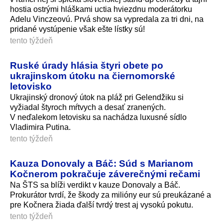
hostia ostrými hláškami uctia hviezdnu moderátorku
Adelu Vinczeovú. Prvá show sa vypredala za tri dni, na
pridané vystúpenie však ešte lístky sú!
tento týždeň
Ruské úrady hlásia štyri obete po
ukrajinskom útoku na čiernomorské
letovisko
Ukrajinský dronový útok na pláž pri Gelendžiku si
vyžiadal štyroch mŕtvych a desať zranených.
V neďalekom letovisku sa nachádza luxusné sídlo
Vladimira Putina.
tento týždeň
Kauza Donovaly a Báč: Súd s Marianom
Kočnerom pokračuje záverečnými rečami
Na ŠTS sa blíži verdikt v kauze Donovaly a Báč.
Prokurátor tvrdí, že škody za milióny eur sú preukázané a
pre Kočnera žiada ďalší tvrdý trest aj vysokú pokutu.
tento týždeň