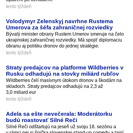
tento týždeň
Volodymyr Zelenskyj navrhne Rustema
Umerova za šéfa zahraničnej rozviedky
Bývalý minister obrany Rustem Umerov smeruje na čelo
ukrajinskej zahraničnej rozviedky. Má spojiť diplomaciu
obranu aj politiku dronov do jednej stratégie.
tento týždeň
Straty predajcov na platforme Wildberries v
Rusku odhadujú na stovky miliárd rubľov
Wildberries čelí masívnym útokom dronov a škodám na
skladoch. Straty predajcov odhadujú na 2,3 až
3,0 miliard eur
tento týždeň
Adela sa ešte nevečerala: Moderátorku
budú roastovať Silné Reči
Silné Reči odštartujú na jeseň už svoju 18. sezónu a
v rámci nej si špička slovenskej stand-up comedy a tajní