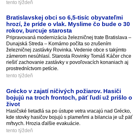
tento týždeň
Bratislavskej obci so 6,5-tisíc obyvateľmi
hrozí, že príde o vlak. Myslime čo bude o 30
rokov, burcuje starosta
Pripravovaná modernizácia železničnej trate Bratislava –
Dunajská Streda – Komárno počíta so zrušením
železničnej zastávky Rovinka. Vedenie obce s takýmto
zámerom nesúhlasí. Starosta Rovinky Tomáš Káčer chce
riešiť zachovanie zastávky v povoľovacích konaniach aj
prostredníctvom petície.
tento týždeň
Grécko v zajatí ničivých požiarov. Hasiči
bojujú na troch frontoch, päť ľudí už prišlo o
život
Hasičské lietadlá sa po ústupe vetra vracajú nad Grécko,
kde stovky hasičov bojujú s plameňmi a bilancia je už päť
mŕtvych. Hrozia ďalšie evakuácie.
tento týždeň