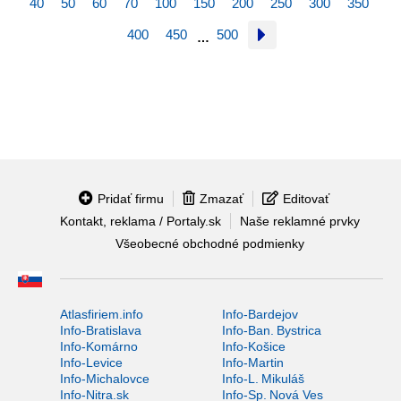
40
50
60
70
100
150
200
250
300
350
400
450
500
…
Pridať firmu
Zmazať
Editovať
Kontakt, reklama / Portaly.sk
Naše reklamné prvky
Všeobecné obchodné podmienky
Atlasfiriem.info
Info-Bardejov
Info-Bratislava
Info-Ban. Bystrica
Info-Komárno
Info-Košice
Info-Levice
Info-Martin
Info-Michalovce
Info-L. Mikuláš
Info-Nitra.sk
Info-Sp. Nová Ves