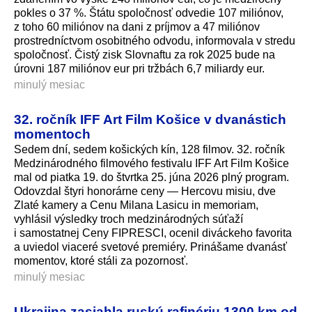
pokles o 37 %. Štátu spoločnosť odvedie 107 miliónov,
z toho 60 miliónov na dani z príjmov a 47 miliónov
prostredníctvom osobitného odvodu, informovala v stredu
spoločnosť. Čistý zisk Slovnaftu za rok 2025 bude na
úrovni 187 miliónov eur pri tržbách 6,7 miliardy eur.
minulý mesiac
32. ročník IFF Art Film Košice v dvanástich
momentoch
Sedem dní, sedem košických kín, 128 filmov. 32. ročník
Medzinárodného filmového festivalu IFF Art Film Košice
mal od piatka 19. do štvrtka 25. júna 2026 plný program.
Odovzdal štyri honorárne ceny — Hercovu misiu, dve
Zlaté kamery a Cenu Milana Lasicu in memoriam,
vyhlásil výsledky troch medzinárodných súťaží
i samostatnej Ceny FIPRESCI, ocenil diváckeho favorita
a uviedol viaceré svetové premiéry. Prinášame dvanásť
momentov, ktoré stáli za pozornosť.
minulý mesiac
Ukrajina zasiahla ruskú rafinériu 1300 km od