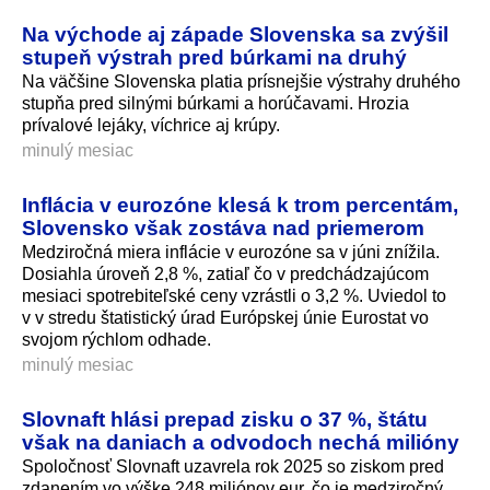
Na východe aj západe Slovenska sa zvýšil
stupeň výstrah pred búrkami na druhý
Na väčšine Slovenska platia prísnejšie výstrahy druhého
stupňa pred silnými búrkami a horúčavami. Hrozia
prívalové lejáky, víchrice aj krúpy.
minulý mesiac
Inflácia v eurozóne klesá k trom percentám,
Slovensko však zostáva nad priemerom
Medziročná miera inflácie v eurozóne sa v júni znížila.
Dosiahla úroveň 2,8 %, zatiaľ čo v predchádzajúcom
mesiaci spotrebiteľské ceny vzrástli o 3,2 %. Uviedol to
v v stredu štatistický úrad Európskej únie Eurostat vo
svojom rýchlom odhade.
minulý mesiac
Slovnaft hlási prepad zisku o 37 %, štátu
však na daniach a odvodoch nechá milióny
Spoločnosť Slovnaft uzavrela rok 2025 so ziskom pred
zdanením vo výške 248 miliónov eur, čo je medziročný