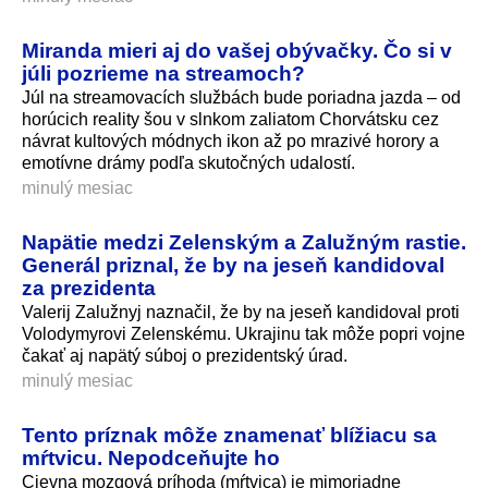
Miranda mieri aj do vašej obývačky. Čo si v
júli pozrieme na streamoch?
Júl na streamovacích službách bude poriadna jazda – od
horúcich reality šou v slnkom zaliatom Chorvátsku cez
návrat kultových módnych ikon až po mrazivé horory a
emotívne drámy podľa skutočných udalostí.
minulý mesiac
Napätie medzi Zelenským a Zalužným rastie.
Generál priznal, že by na jeseň kandidoval
za prezidenta
Valerij Zalužnyj naznačil, že by na jeseň kandidoval proti
Volodymyrovi Zelenskému. Ukrajinu tak môže popri vojne
čakať aj napätý súboj o prezidentský ú­rad.
minulý mesiac
Tento príznak môže znamenať blížiacu sa
mŕtvicu. Nepodceňujte ho
Cievna mozgová príhoda (mŕtvica) je mimoriadne