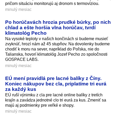
pričom situáciu monitorujú aj dronom s termovíziou.
minulý mesiac
Po horúčavách hrozia prudké búrky, po nich
chlad a ešte horšia vlna horúčav, tvrdí
klimatológ Pecho
Na vysoké teploty v našich končinách si budeme musieť
zvyknúť, hrozí nám až 45 stupňov. Na dovolenky budeme
chodiť k moru na sever, napríklad do Poľska, nie do
Talianska, hovorí klimatológ Jozef Pecho zo spoločnosti
GOSPACE LABS.
minulý mesiac
EÚ mení pravidlá pre lacné balíky z Číny.
Koniec nákupov bez cla, priplatíme tri eurá
za každý kus
EÚ ruší výnimku z cla pre lacné online balíky z tretích
krajín a zavádza jednotné clo tri eurá za kus. Zmeniť sa
majú aj podmienky pre veľké e shopy.
minulý mesiac