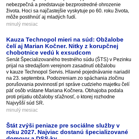
nebezpečná a predstavuje bezprostredné ohrozenie
života. Hoci sa najčastejšie vyskytuje po 60. roku života,
môže postihnúť aj mladých ľudí.
minulý mesiac
Kauza Technopol mieri na súd: Obžalobe
čelí aj Marian Kočner. Nitky z korupčnej
chobotnice vedú k exsudcom
Senát Špecializovaného trestného súdu (ŠTS) v Pezinku
prijal na stredajšom verejnom zasadnutí obžalobu
v kauze Technopol Servis. Hlavné pojednávanie nariadil
na 23. septembra. Podozreniam zo spáchania zločinu
porušovania povinností pri správe cudzieho majetku čelí
päť osôb vrátane Mariana Kočnera. Obhajoba podala
proti prijatiu obžaloby sťažnosť, o ktorej rozhodne
Najvyšší súd SR.
minulý mesiac
Štát zvýši peniaze pre sociálne služby v
roku 2027. Najviac dostanú špecializované
domovy a DSS-ky