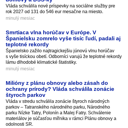
Vláda schválila nové príspevky na sociálne služby pre
rok 2027 od 131 do 546 eur mesačne na miesto.
minulý mesiac
Smrtiaca vlna horúčav v Európe. V
Španielsku zomrelo vyše tisíc ľudí, padali aj
teplotné rekordy
Španielsko zažilo najtragickejšiu júnovú vlnu horúčav
s vyše tisíckou obetí. Odborníci varujú že teplotné rekordy
lámu dlhodobé klimatické štatistiky.
minulý mesiac
Milióny z plánu obnovy alebo zásah do
ochrany prírody? Vláda schválila zonácie
štyroch parkov
Vláda v stredu schválila zonácie štyroch národných
parkov – Tatranského národného parku, Národného
parku Nízke Tatry, Polonín a Malej Fatry. Schválenie
materiálov je súčasťou míľnika v rámci Plánu obnovy a
odolnosti SR.