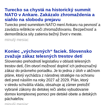
Turecko sa chystá na historický summit
NATO v Ankare. Zakázalo zhromaždenia a
siahlo na slobodu prejavu
Turecko pred summitom NATO mení Ankaru na pevnosť a
zavádza reštrikcie voči zhromažďovaniu. Bezpečnosť a
demonštrácia sily zatienia bežný život v meste.
minulý mesiac
Koniec „výchovných“ faciek. Slovensko
zvažuje zákaz telesných trestov detí
Slovensko prehodnotí legislatívu v oblasti telesných
trestov detí, čím otvorí možnosť doplniť ich jednoznačný
zákaz do právneho poriadku. Je to jedna z úloh v akčnom
pláne, ktorý vychádza z národnej stratégie na ochranu
detí pred násilím na roky 2027 až 2029. Plán, ktorý
v stredu schválila vláda, obsahuje aj zámer preložiť
vybrané zákony do detskej reči alebo vybudovanie
domov komplexnej pomoci pre detské obete a detských
páchateľov.
minulý mesiac