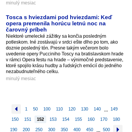
minulý mesiac
Tosca s hviezdami pod hviezdami: Keď
opera premenila horúcu letnú noc na
čarovný príbeh
Niektoré umelecké zážitky sa končia posledným
potleskom. Iné zostávajú v srdci ešte dlho po tom, ako
doznie posledný tón. Presne takým večerom bolo
uvedenie opery Pucciniho Toscy na bratislavskom hrade
v rámci Opera festu na hrade – výnimočné predstavenie,
ktoré spojilo krásu hudby a ľudských emócií do jedného
nezabudnuteľné­ho celku.
minulý mesiac
1
50
100
110
120
130
140
149
…
150
151
152
153
154
155
160
170
180
190
200
250
300
350
400
450
500
…