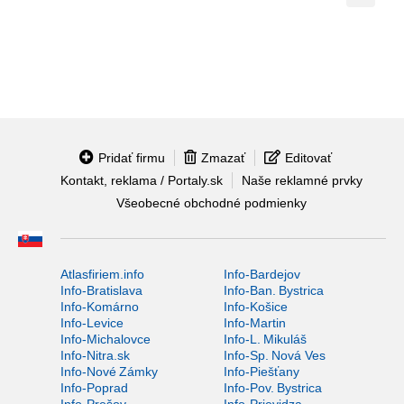
Pridať firmu
Zmazať
Editovať
Kontakt, reklama / Portaly.sk
Naše reklamné prvky
Všeobecné obchodné podmienky
Atlasfiriem.info
Info-Bardejov
Info-Bratislava
Info-Ban. Bystrica
Info-Komárno
Info-Košice
Info-Levice
Info-Martin
Info-Michalovce
Info-L. Mikuláš
Info-Nitra.sk
Info-Sp. Nová Ves
Info-Nové Zámky
Info-Piešťany
Info-Poprad
Info-Pov. Bystrica
Info-Prešov
Info-Prievidza