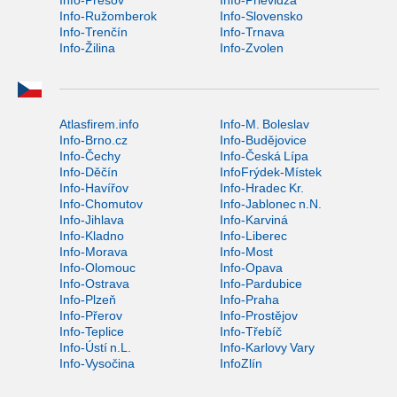
Info-Ružomberok
Info-Slovensko
Info-Trenčín
Info-Trnava
Info-Žilina
Info-Zvolen
Atlasfirem.info
Info-M. Boleslav
Info-Brno.cz
Info-Budějovice
Info-Čechy
Info-Česká Lípa
Info-Děčín
InfoFrýdek-Místek
Info-Havířov
Info-Hradec Kr.
Info-Chomutov
Info-Jablonec n.N.
Info-Jihlava
Info-Karviná
Info-Kladno
Info-Liberec
Info-Morava
Info-Most
Info-Olomouc
Info-Opava
Info-Ostrava
Info-Pardubice
Info-Plzeň
Info-Praha
Info-Přerov
Info-Prostějov
Info-Teplice
Info-Třebíč
Info-Ústí n.L.
Info-Karlovy Vary
Info-Vysočina
InfoZlín