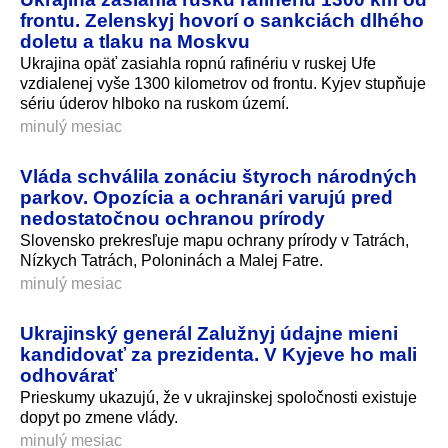
frontu. Zelenskyj hovorí o sankciách dlhého
doletu a tlaku na Moskvu
Ukrajina opäť zasiahla ropnú rafinériu v ruskej Ufe
vzdialenej vyše 1300 kilometrov od frontu. Kyjev stupňuje
sériu úderov hlboko na ruskom území.
minulý mesiac
Vláda schválila zonáciu štyroch národných
parkov. Opozícia a ochranári varujú pred
nedostatočnou ochranou prírody
Slovensko prekresľuje mapu ochrany prírody v Tatrách,
Nízkych Tatrách, Poloninách a Malej Fatre.
minulý mesiac
Ukrajinský generál Zalužnyj údajne mieni
kandidovať za prezidenta. V Kyjeve ho mali
odhovárať
Prieskumy ukazujú, že v ukrajinskej spoločnosti existuje
dopyt po zmene vlády.
minulý mesiac