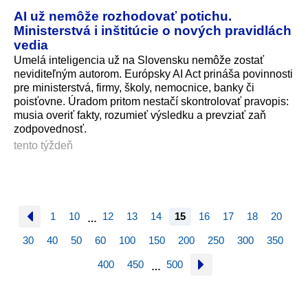
AI už nemôže rozhodovať potichu.
Ministerstvá i inštitúcie o nových pravidlách
vedia
Umelá inteligencia už na Slovensku nemôže zostať
neviditeľným autorom. Európsky AI Act prináša povinnosti
pre ministerstvá, firmy, školy, nemocnice, banky či
poisťovne. Úradom pritom nestačí skontrolovať pravopis:
musia overiť fakty, rozumieť výsledku a prevziať zaň
zodpovednosť.
tento týždeň
1
10
12
13
14
15
16
17
18
20
…
30
40
50
60
100
150
200
250
300
350
400
450
500
…