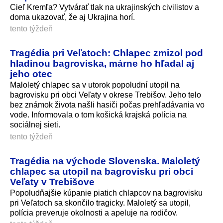
Cieľ Kremľa? Vytvárať tlak na ukrajinských civilistov a
doma ukazovať, že aj Ukrajina horí.
tento týždeň
Tragédia pri Veľatoch: Chlapec zmizol pod
hladinou bagroviska, márne ho hľadal aj
jeho otec
Maloletý chlapec sa v utorok popoludní utopil na
bagrovisku pri obci Veľaty v okrese Trebišov. Jeho telo
bez známok života našli hasiči počas prehľadávania vo
vode. Informovala o tom košická krajská polícia na
sociálnej sieti.
tento týždeň
Tragédia na východe Slovenska. Maloletý
chlapec sa utopil na bagrovisku pri obci
Veľaty v Trebišove
Popoludňajšie kúpanie piatich chlapcov na bagrovisku
pri Veľatoch sa skončilo tragicky. Maloletý sa utopil,
polícia preveruje okolnosti a apeluje na rodičov.