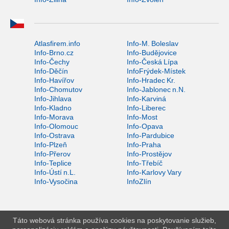
Atlasfirem.info
Info-M. Boleslav
Info-Brno.cz
Info-Budějovice
Info-Čechy
Info-Česká Lípa
Info-Děčín
InfoFrýdek-Místek
Info-Havířov
Info-Hradec Kr.
Info-Chomutov
Info-Jablonec n.N.
Info-Jihlava
Info-Karviná
Info-Kladno
Info-Liberec
Info-Morava
Info-Most
Info-Olomouc
Info-Opava
Info-Ostrava
Info-Pardubice
Info-Plzeň
Info-Praha
Info-Přerov
Info-Prostějov
Info-Teplice
Info-Třebíč
Info-Ústí n.L.
Info-Karlovy Vary
Info-Vysočina
InfoZlín
Táto webová stránka používa cookies na poskytovanie služieb,