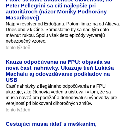
Peter Pellegrini sa cíti najlepšie pri
autoritároch (názor Moniky Podhorány
Masarikovej)
Najprv revolver od Erdoğana. Potom limuzína od Alijeva.
Dnes obdiv k Číne. Samostatne by sa nad tým dalo
mávnuť rukou. Spolu však tieto epizódy vytvárajú
nebezpečný vzorec.
tento týždeň
Kauza odpočúvania na FPU: objavila sa
nová časť nahrávky. Ukazuje tieň Lukáša
Machalu aj odovzdávanie podkladov na
USB
Časť nahrávky z ilegálneho odpočúvania na FPU
ukazuje, ako členovia vedenia uisťovali v tom, že sa
musia navzájom podržať a dohodovali si výhovorky pre
verejnosť pri blokovaní dlhoročných zmlúv.
tento týždeň
Cestujúci musia rátať s meškaním,