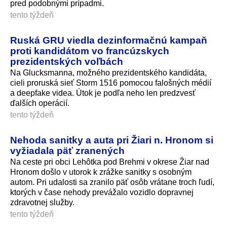
pred podobnými prípadmi.
tento týždeň
Ruská GRU viedla dezinformačnú kampaň
proti kandidátom vo francúzskych
prezidentských voľbách
Na Glucksmanna, možného prezidentského kandidáta,
cieli proruská sieť Storm 1516 pomocou falošných médií
a deepfake videa. Útok je podľa neho len predzvesť
ďalších operácií.
tento týždeň
Nehoda sanitky a auta pri Žiari n. Hronom si
vyžiadala päť zranených
Na ceste pri obci Lehôtka pod Brehmi v okrese Žiar nad
Hronom došlo v utorok k zrážke sanitky s osobným
autom. Pri udalosti sa zranilo päť osôb vrátane troch ľudí,
ktorých v čase nehody prevážalo vozidlo dopravnej
zdravotnej služby.
tento týždeň