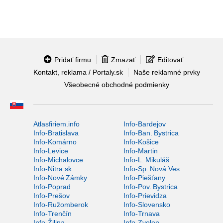
Pridať firmu
Zmazať
Editovať
Kontakt, reklama / Portaly.sk
Naše reklamné prvky
Všeobecné obchodné podmienky
Atlasfiriem.info
Info-Bardejov
Info-Bratislava
Info-Ban. Bystrica
Info-Komárno
Info-Košice
Info-Levice
Info-Martin
Info-Michalovce
Info-L. Mikuláš
Info-Nitra.sk
Info-Sp. Nová Ves
Info-Nové Zámky
Info-Piešťany
Info-Poprad
Info-Pov. Bystrica
Info-Prešov
Info-Prievidza
Info-Ružomberok
Info-Slovensko
Info-Trenčín
Info-Trnava
Info-Žilina
Info-Zvolen