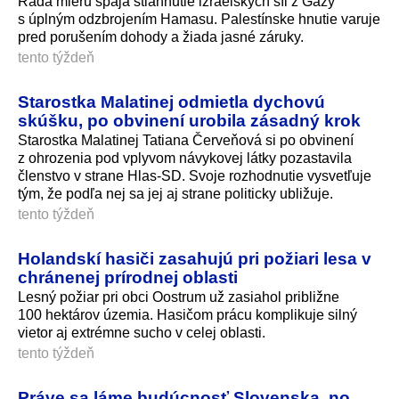
Rada mieru spája stiahnutie izraelských síl z Gazy
s úplným odzbrojením Hamasu. Palestínske hnutie varuje
pred porušením dohody a žiada jasné záruky.
tento týždeň
Starostka Malatinej odmietla dychovú
skúšku, po obvinení urobila zásadný krok
Starostka Malatinej Tatiana Červeňová si po obvinení
z ohrozenia pod vplyvom návykovej látky pozastavila
členstvo v strane Hlas-SD. Svoje rozhodnutie vysvetľuje
tým, že podľa nej sa jej aj strane politicky ubližuje.
tento týždeň
Holandskí hasiči zasahujú pri požiari lesa v
chránenej prírodnej oblasti
Lesný požiar pri obci Oostrum už zasiahol približne
100 hektárov územia. Hasičom prácu komplikuje silný
vietor aj extrémne sucho v celej oblasti.
tento týždeň
Práve sa láme budúcnosť Slovenska, no