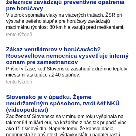
železnice zavádzajú preventívne opatrenia
pre horúčavy
V utorok spomalia vlaky na viacerých tratiach, ŽSR pri
výstrahe tretieho stupňa pre horúčavy zavádzajú
maximálnu rýchlosť 80 km h a varujú pred meškaniami.
tento týždeň
Zákaz ventilátorov v horúčavách?
Rooseveltova nemocnica vysvetľuje interný
oznam pre zamestnancov
Prišiel v čase, keď Slovensko zasahujú extrémne teploty
miestami atakujúce až 40 stupňov.
tento týždeň
Slovensko je v úpadku. Žijeme
neudržateľným spôsobom, tvrdí šéf NKÚ
(videopodcast)
Zadlženosť Slovenska sa v minulom roku vyšplhala na
takmer 84 miliárd eur, na každého z nás tak pripadá viac
ako 15-tisícový dlh. Napriek tomu, že konsolidácia
nepriniesla želaný efekt ,výdavky štátu i nadalej rastú.