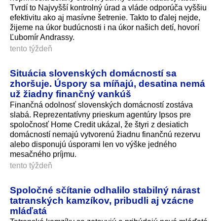
Tvrdí to Najvyšší kontrolný úrad a vláde odporúča vyššiu
efektivitu ako aj masívne šetrenie. Takto to ďalej nejde,
žijeme na úkor budúcnosti i na úkor našich detí, hovorí
Ľubomír Andrassy.
tento týždeň
Situácia slovenských domácností sa
zhoršuje. Úspory sa míňajú, desatina nemá
už žiadny finančný vankúš
Finančná odolnosť slovenských domácností zostáva
slabá. Reprezentatívny prieskum agentúry Ipsos pre
spoločnosť Home Credit ukázal, že štyri z desiatich
domácností nemajú vytvorenú žiadnu finančnú rezervu
alebo disponujú úsporami len vo výške jedného
mesačného príjmu.
tento týždeň
Spoločné sčítanie odhalilo stabilný nárast
tatranských kamzíkov, pribudli aj vzácne
mláďatá