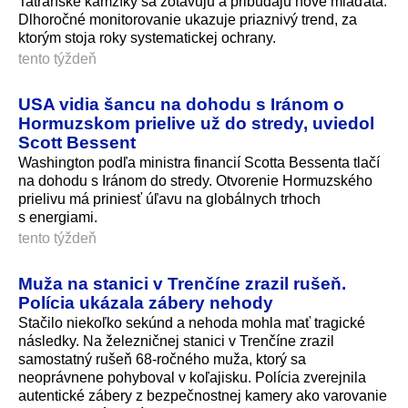
Tatranské kamzíky sa zotavujú a pribúdajú nové mláďatá.
Dlhoročné monitorovanie ukazuje priaznivý trend, za
ktorým stoja roky systematickej ochrany.
tento týždeň
USA vidia šancu na dohodu s Iránom o
Hormuzskom prielive už do stredy, uviedol
Scott Bessent
Washington podľa ministra financií Scotta Bessenta tlačí
na dohodu s Iránom do stredy. Otvorenie Hormuzského
prielivu má priniesť úľavu na globálnych trhoch
s energiami.
tento týždeň
Muža na stanici v Trenčíne zrazil rušeň.
Polícia ukázala zábery nehody
Stačilo niekoľko sekúnd a nehoda mohla mať tragické
následky. Na železničnej stanici v Trenčíne zrazil
samostatný rušeň 68-ročného muža, ktorý sa
neoprávnene pohyboval v koľajisku. Polícia zverejnila
autentické zábery z bezpečnostnej kamery ako varovanie