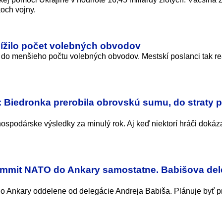
koch vojny.
ížilo počet volebných obvodov
ti do menšieho počtu volebných obvodov. Mestskí poslanci tak r
 Biedronka prerobila obrovskú sumu, do straty p
ospodárske výsledky za minulý rok. Aj keď niektorí hráči dokáza
summit NATO do Ankary samostatne. Babišova del
o Ankary oddelene od delegácie Andreja Babiša. Plánuje byť p