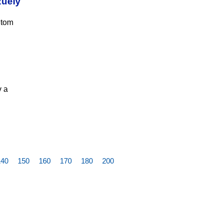
zuely
 tom
v a
140
150
160
170
180
200