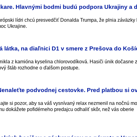
kare. Hlavnými bodmi budú podpora Ukrajiny a
ópski lídri chcú presvedčiť Donalda Trumpa, že plnia záväzky 
oc Ukrajine.
látka, na diaľnici D1 v smere z Prešova do Koší
kla z kamióna kyselina chlorovodíková. Hasiči únik dočasne za
ízový štáb rozhodne o ďalšom postupe.
enaleťte podvodnej cestovke. Pred platbou si ov
jte si pozor, aby sa váš vysnívaný relax nezmenil na nočnú mo
 dokážete pofidérneho predajcu odhaliť skôr, než vás oberie