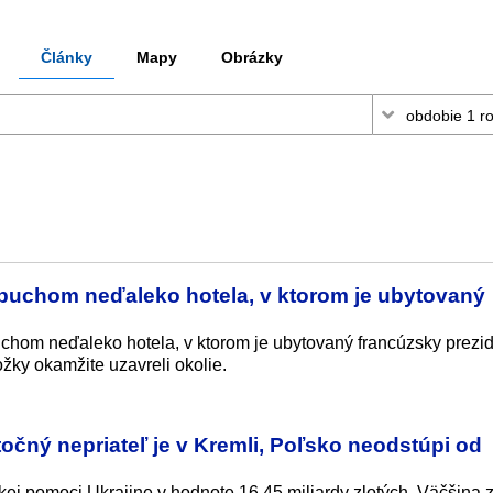
Články
Mapy
Obrázky
uchom neďaleko hotela, v ktorom je ubytovaný
n
hom neďaleko hotela, v ktorom je ubytovaný francúzsky prezi
ky okamžite uzavreli okolie.
očný nepriateľ je v Kremli, Poľsko neodstúpi od
kej pomoci Ukrajine v hodnote 16,45 miliardy zlotých. Väčšina z