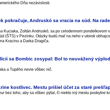
 amerického Dňa nezávislosti.
k pokračuje, Andruskó sa vracia na súd. Na rade
ána Kuciaka, Zoltán Andruskó, sa po celodennom pondelkovom 
 súd (ŠTS) v Pezinku. Otázky budú mať na neho v utorok obhajc
na Kracinu a Darka Dragiča.
lícii sa Bombic zosypal: Bol to neuvážený výplod
iaka a Tupého nevie vôbec nič.
ne kostlivec. Mestu prišiel účet za staré prešľa
eur bez toho, aby sa vôbec pýtal, či niekto iný mestu poskytne