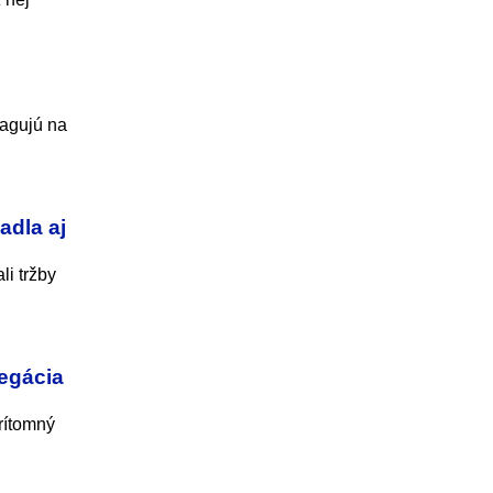
eagujú na
adla aj
li tržby
egácia
rítomný