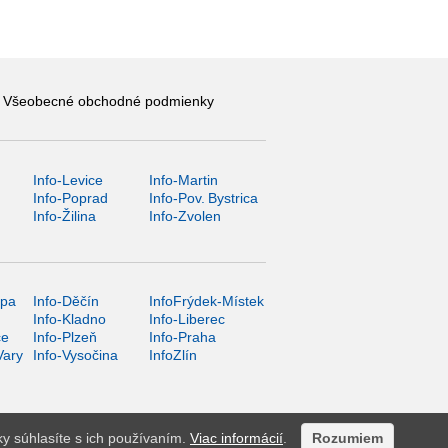
Všeobecné obchodné podmienky
Info-Levice
Info-Martin
y
Info-Poprad
Info-Pov. Bystrica
Info-Žilina
Info-Zvolen
ípa
Info-Děčín
InfoFrýdek-Místek
Info-Kladno
Info-Liberec
ce
Info-Plzeň
Info-Praha
Vary
Info-Vysočina
InfoZlín
ky súhlasíte s ich používaním.
Viac informácií
.
Rozumiem