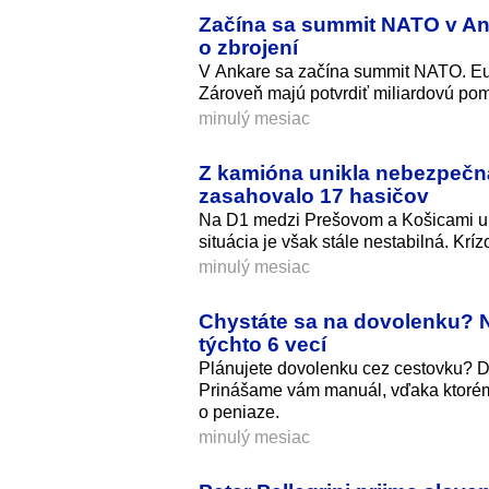
Začína sa summit NATO v An
o zbrojení
V Ankare sa začína summit NATO. Eur
Zároveň majú potvrdiť miliardovú pom
minulý mesiac
Z kamióna unikla nebezpečná 
zasahovalo 17 hasičov
Na D1 medzi Prešovom a Košicami uni
situácia je však stále nestabilná. Kr
minulý mesiac
Chystáte sa na dovolenku? N
týchto 6 vecí
Plánujete dovolenku cez cestovku? Da
Prinášame vám manuál, vďaka ktorému
o peniaze.
minulý mesiac