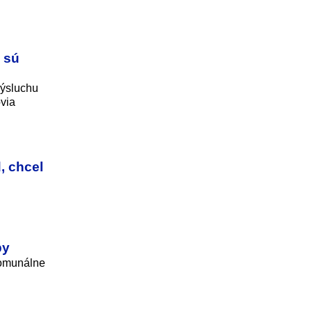
 sú
výsluchu
ovia
, chcel
py
 komunálne