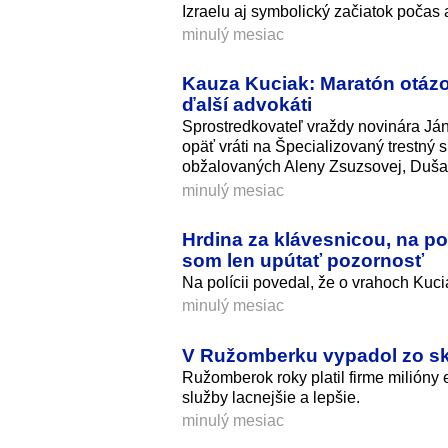
Izraelu aj symbolický začiatok počas
minulý mesiac
Kauza Kuciak: Maratón otázo
ďalší advokáti
Sprostredkovateľ vraždy novinára J
opäť vráti na Špecializovaný trestný
obžalovaných Aleny Zsuzsovej, Duša
minulý mesiac
Hrdina za klávesnicou, na po
som len upútať pozornosť
Na polícii povedal, že o vrahoch Kuc
minulý mesiac
V Ružomberku vypadol zo skri
Ružomberok roky platil firme milióny 
služby lacnejšie a lepšie.
minulý mesiac