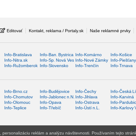
Editovať
Kontakt, reklama / Portaly.sk
Naše reklamné prvky
Info-Bratislava
Info-Ban. Bystrica
Info-Komárno
Info-Košice
Info-Nitra.sk
Info-Sp. Nová Ves
Info-Nové Zámky
Info-Piešťan
Info-Ružomberok
Info-Slovensko
Info-Trenčín
Info-Trnava
Info-Brno.cz
Info-Budějovice
Info-Čechy
Info-Česká L
Info-Chomutov
Info-Jablonec n.N.
Info-Jihlava
Info-Karviná
Info-Olomouc
Info-Opava
Info-Ostrava
Info-Pardubi
Info-Teplice
Info-Třebíč
Info-Ústí n.L.
Info-Karlovy 
 personalizáciu reklám a analýzu návštevnosti. Používaním tejto strán