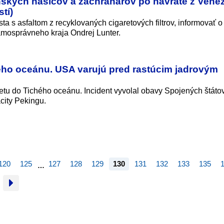
enských hasičov a záchranárov po návrate z Vene
tí)
a s asfaltom z recyklovaných cigaretových filtrov, informovať o
mosprávneho kraja Ondrej Lunter.
hého oceánu. USA varujú pred rastúcim jadrovým
etu do Tichého oceánu. Incident vyvolal obavy Spojených štáto
acity Pekingu.
120
125
127
128
129
130
131
132
133
135
…