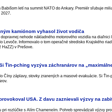
m Babišom letí na summit NATO do Ankary. Premiér sľubuje mili
 2027.
teným kamiónom vyhasol život vodiča
ej dopravnej nehode nákladného motorového vozidla na diaľnici
o Levoče. Informovalo o tom operačné stredisko Krajského riadi
 HaZZ) v Prešove.
. Si Ťin-pching vyzýva záchranárov na „maximáln
i do Číny záplavy, stovky zranených a masové evakuácie. Si Ťin-
rov.
ovokoval USA. Z davu zaznievali výzvy na zabit
ánu pri rozlúčke s Alím Chameneím. Pohreb sprevádzali výzvy pro