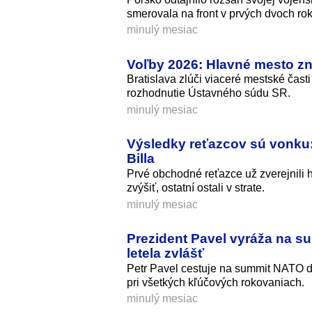
smerovala na front v prvých dvoch ro
minulý mesiac
Voľby 2026: Hlavné mesto zn
Bratislava zlúči viaceré mestské čas
rozhodnutie Ústavného súdu SR.
minulý mesiac
Výsledky reťazcov sú vonku:
Billa
Prvé obchodné reťazce už zverejnili h
zvýšiť, ostatní ostali v strate.
minulý mesiac
Prezident Pavel vyráža na 
letela zvlášť
Petr Pavel cestuje na summit NATO d
pri všetkých kľúčových rokovaniach.
minulý mesiac