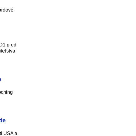
ardové
 D1 pred
teľstva
e
pching
ie
ti USA a