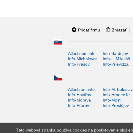
Pridať firmu
Zmazať
Atlasfiriem.info
Info-Bardejov
Info-Michalovce
Info-L. Mikuláš
Info-Prešov
Info-Prievidza
Atlasfirem.info
Info-M. Boleslav
Info-Havířov
Info-Hradec Kr.
Info-Morava
Info-Most
Info-Přerov
Info-Prostějov
Táto webová stránka používa cookies na poskytovanie služieb,