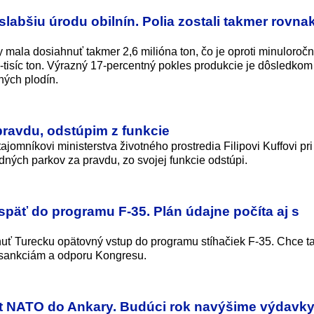
abšiu úrodu obilnín. Polia zostali takmer rovna
 mala dosiahnuť takmer 2,6 milióna ton, čo je oproti minuloročn
0-tisíc ton. Výrazný 17-percentný pokles produkcie je dôsledko
ných plodín.
pravdu, odstúpim z funkcie
omníkovi ministerstva životného prostredia Filipovi Kuffovi pr
ných parkov za pravdu, zo svojej funkcie odstúpi.
päť do programu F-35. Plán údajne počíta aj s
ť Turecku opätovný vstup do programu stíhačiek F-35. Chce ta
 sankciám a odporu Kongresu.
it NATO do Ankary. Budúci rok navýšime výdavky