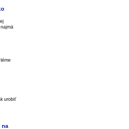
ko
ej
m najmä
i téme
k urobiť
 na