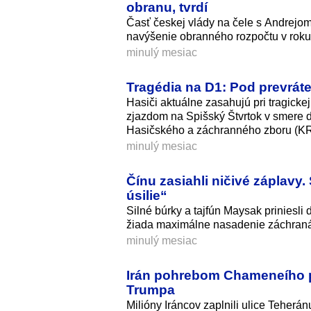
obranu, tvrdí
Časť českej vlády na čele s Andrejo
navýšenie obranného rozpočtu v roku
minulý mesiac
Tragédia na D1: Pod prevrá
Hasiči aktuálne zasahujú pri tragick
zjazdom na Spišský Štvrtok v smere d
Hasičského a záchranného zboru (KR
minulý mesiac
Čínu zasiahli ničivé záplavy
úsilie“
Silné búrky a tajfún Maysak priniesl
žiada maximálne nasadenie záchraná
minulý mesiac
Irán pohrebom Chameneího pr
Trumpa
Milióny Iráncov zaplnili ulice Teher