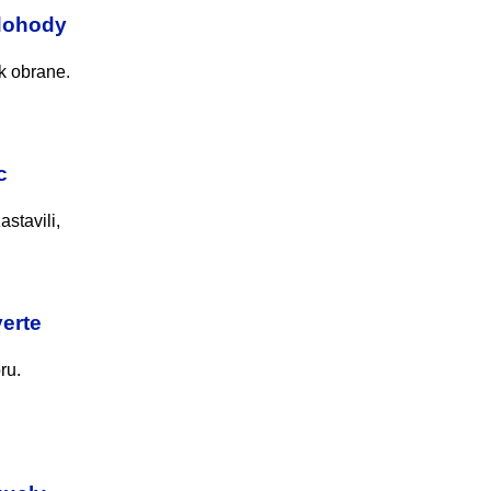
 dohody
k obrane.
c
stavili,
erte
ru.