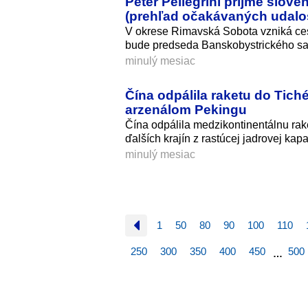
Peter Pellegrini prijme slov
(prehľad očakávaných udalos
V okrese Rimavská Sobota vzniká cest
bude predseda Banskobystrického sa
minulý mesiac
Čína odpálila raketu do Tic
arzenálom Pekingu
Čína odpálila medzikontinentálnu rak
ďalších krajín z rastúcej jadrovej kap
minulý mesiac
1
50
80
90
100
110
250
300
350
400
450
500
…