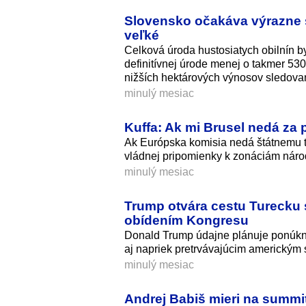
Slovensko očakáva výrazne sl
veľké
Celková úroda hustosiatych obilnín by
definitívnej úrode menej o takmer 53
nižších hektárových výnosov sledova
minulý mesiac
Kuffa: Ak mi Brusel nedá za 
Ak Európska komisia nedá štátnemu taj
vládnej pripomienky k zonáciám národ
minulý mesiac
Trump otvára cestu Turecku s
obídením Kongresu
Donald Trump údajne plánuje ponúknu
aj napriek pretrvávajúcim americkým
minulý mesiac
Andrej Babiš mieri na summ