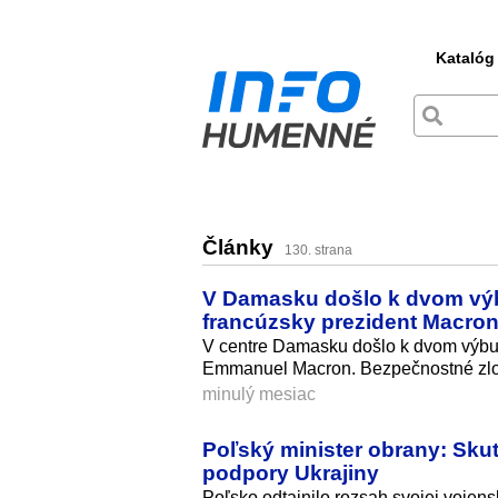
Katalóg
Články
130. strana
V Damasku došlo k dvom výb
francúzsky prezident Macro
V centre Damasku došlo k dvom výbuc
Emmanuel Macron. Bezpečnostné zlož
minulý mesiac
Poľský minister obrany: Skut
podpory Ukrajiny
Poľsko odtajnilo rozsah svojej vojens