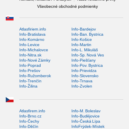
Všeobecné obchodné podmienky
Atlasfiriem.info
Info-Bardejov
Info-Bratislava
Info-Ban. Bystrica
Info-Komárno
Info-Košice
Info-Levice
Info-Martin
Info-Michalovce
Info-L. Mikuláš
Info-Nitra.sk
Info-Sp. Nová Ves
Info-Nové Zámky
Info-Piešťany
Info-Poprad
Info-Pov. Bystrica
Info-Prešov
Info-Prievidza
Info-Ružomberok
Info-Slovensko
Info-Trenčín
Info-Trnava
Info-Žilina
Info-Zvolen
Atlasfirem.info
Info-M. Boleslav
Info-Brno.cz
Info-Budějovice
Info-Čechy
Info-Česká Lípa
Info-Děčín
InfoFrýdek-Místek