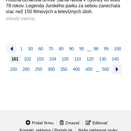
78 rokov. Legenda Jurského parku za sebou zanechala
viac než 150 filmových a televíznych úloh.
minulý mesiac
1
50
60
70
80
90
95
98
99
100
…
101
102
103
104
105
110
120
130
140
150
200
250
300
350
400
450
500
…
Pridať firmu
Zmazať
Editovať
Kontakt, reklama / Portaly.sk
Naše reklamné prvky