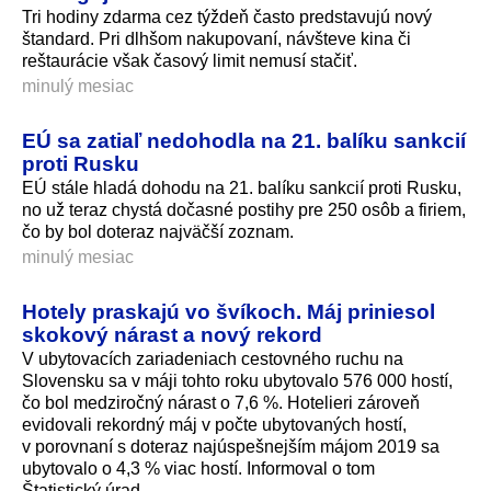
Tri hodiny zdarma cez týždeň často predstavujú nový
štandard. Pri dlhšom nakupovaní, návšteve kina či
reštaurácie však časový limit nemusí stačiť.
minulý mesiac
EÚ sa zatiaľ nedohodla na 21. balíku sankcií
proti Rusku
EÚ stále hladá dohodu na 21. balíku sankcií proti Rusku,
no už teraz chystá dočasné postihy pre 250 osôb a firiem,
čo by bol doteraz najväčší zoznam.
minulý mesiac
Hotely praskajú vo švíkoch. Máj priniesol
skokový nárast a nový rekord
V ubytovacích zariadeniach cestovného ruchu na
Slovensku sa v máji tohto roku ubytovalo 576 000 hostí,
čo bol medziročný nárast o 7,6 %. Hotelieri zároveň
evidovali rekordný máj v počte ubytovaných hostí,
v porovnaní s doteraz najúspešnejším májom 2019 sa
ubytovalo o 4,3 % viac hostí. Informoval o tom
Štatistický úrad.