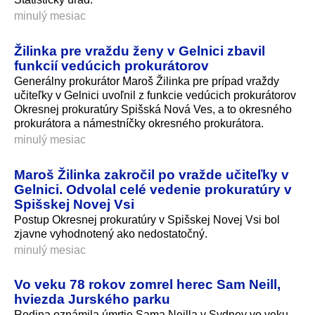
minulý mesiac
Žilinka pre vraždu ženy v Gelnici zbavil
funkcií vedúcich prokurátorov
Generálny prokurátor Maroš Žilinka pre prípad vraždy
učiteľky v Gelnici uvoľnil z funkcie vedúcich prokurátorov
Okresnej prokuratúry Spišská Nová Ves, a to okresného
prokurátora a námestníčky okresného prokurátora.
minulý mesiac
Maroš Žilinka zakročil po vražde učiteľky v
Gelnici. Odvolal celé vedenie prokuratúry v
Spišskej Novej Vsi
Postup Okresnej prokuratúry v Spišskej Novej Vsi bol
zjavne vyhodnotený ako nedostatočný.
minulý mesiac
Vo veku 78 rokov zomrel herec Sam Neill,
hviezda Jurského parku
Rodina oznámila úmrtie Sama Neilla v Sydney vo veku