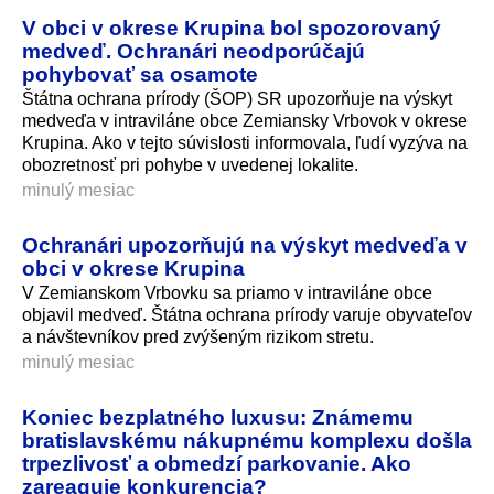
V obci v okrese Krupina bol spozorovaný
medveď. Ochranári neodporúčajú
pohybovať sa osamote
Štátna ochrana prírody (ŠOP) SR upozorňuje na výskyt
medveďa v intraviláne obce Zemiansky Vrbovok v okrese
Krupina. Ako v tejto súvislosti informovala, ľudí vyzýva na
obozretnosť pri pohybe v uvedenej lokalite.
minulý mesiac
Ochranári upozorňujú na výskyt medveďa v
obci v okrese Krupina
V Zemianskom Vrbovku sa priamo v intraviláne obce
objavil medveď. Štátna ochrana prírody varuje obyvateľov
a návštevníkov pred zvýšeným rizikom stretu.
minulý mesiac
Koniec bezplatného luxusu: Známemu
bratislavskému nákupnému komplexu došla
trpezlivosť a obmedzí parkovanie. Ako
zareaguje konkurencia?