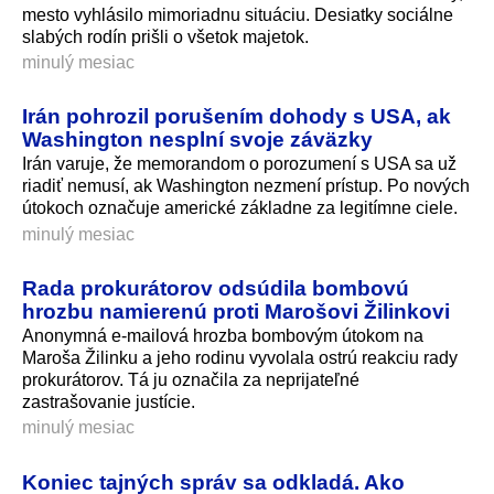
mesto vyhlásilo mimoriadnu situáciu. Desiatky sociálne
slabých rodín prišli o všetok majetok.
minulý mesiac
Irán pohrozil porušením dohody s USA, ak
Washington nesplní svoje záväzky
Irán varuje, že memorandom o porozumení s USA sa už
riadiť nemusí, ak Washington nezmení prístup. Po nových
útokoch označuje americké základne za legitímne ciele.
minulý mesiac
Rada prokurátorov odsúdila bombovú
hrozbu namierenú proti Marošovi Žilinkovi
Anonymná e-mailová hrozba bombovým útokom na
Maroša Žilinku a jeho rodinu vyvolala ostrú reakciu rady
prokurátorov. Tá ju označila za neprijateľné
zastrašovanie justície.
minulý mesiac
Koniec tajných správ sa odkladá. Ako