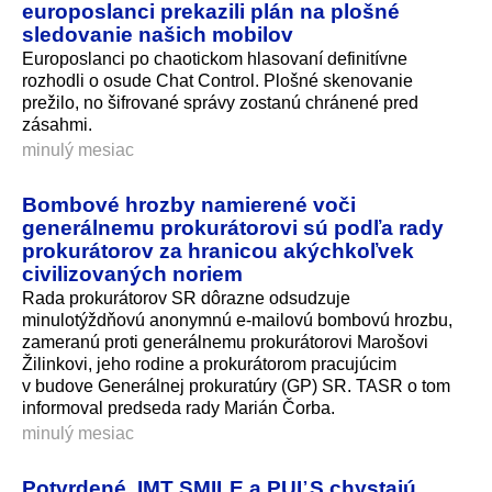
europoslanci prekazili plán na plošné
sledovanie našich mobilov
Europoslanci po chaotickom hlasovaní definitívne
rozhodli o osude Chat Control. Plošné skenovanie
prežilo, no šifrované správy zostanú chránené pred
zásahmi.
minulý mesiac
Bombové hrozby namierené voči
generálnemu prokurátorovi sú podľa rady
prokurátorov za hranicou akýchkoľvek
civilizovaných noriem
Rada prokurátorov SR dôrazne odsudzuje
minulotýždňovú anonymnú e-mailovú bombovú hrozbu,
zameranú proti generálnemu prokurátorovi Marošovi
Žilinkovi, jeho rodine a prokurátorom pracujúcim
v budove Generálnej prokuratúry (GP) SR. TASR o tom
informoval predseda rady Marián Čorba.
minulý mesiac
Potvrdené. IMT SMILE a PUĽS chystajú