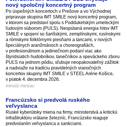
nový spoločný koncertný program
Po úspešných koncertoch v Prešove a vo Východnej
pripravuje skupina IMT SMILE nový koncertný program,
v ktorom sa predstaví spolu s Poddukelským umeleckým
ľudovým súborom (PUĽS). Nespútaná energia hitov IMT
SMILE v spojení so šarišskými, zemplínskymi, rusínskymi
a rómskymi folklórnymi piesňami a tancami, v nových
špeciálnych aranžmánoch a choreografiách,
v profesionálnom a jedinečnom podaní viac ako
štyridsiatich hudobníkov, tanečníkov a speváckeho zboru
PUĽS na jednom pódiu, sľubuje neopakovateľný zážitok
a nadviaže na tradíciu pravidelných vianočných
koncertov skupiny IMT SMILE v STEEL Aréne Košice,
v piatok 4. decembra 2026.
minulý mesiac
Francúzsko si predvolá ruského
veľvyslanca
Ruské kyberútoky mieria na firmy, ministerstvá a kritickú
infraštruktúru vrátane železníc. Francúzsko reaguje
predvolaním veľvyslanca a sankciami.