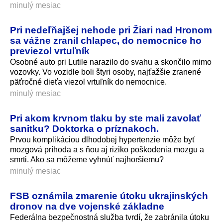
minulý mesiac
Pri nedeľňajšej nehode pri Žiari nad Hronom
sa vážne zranil chlapec, do nemocnice ho
previezol vrtuľník
Osobné auto pri Lutile narazilo do svahu a skončilo mimo
vozovky. Vo vozidle boli štyri osoby, najťažšie zranené
päťročné dieťa viezol vrtuľník do nemocnice.
minulý mesiac
Pri akom krvnom tlaku by ste mali zavolať
sanitku? Doktorka o príznakoch.
Prvou komplikáciou dlhodobej hypertenzie môže byť
mozgová príhoda a s ňou aj riziko poškodenia mozgu a
smrti. Ako sa môžeme vyhnúť najhoršiemu?
minulý mesiac
FSB oznámila zmarenie útoku ukrajinských
dronov na dve vojenské základne
Federálna bezpečnostná služba tvrdí, že zabránila útoku