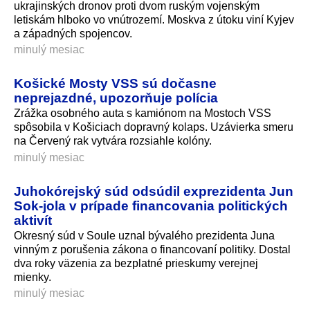
ukrajinských dronov proti dvom ruským vojenským
letiskám hlboko vo vnútrozemí. Moskva z útoku viní Kyjev
a západných spojencov.
minulý mesiac
Košické Mosty VSS sú dočasne
neprejazdné, upozorňuje polícia
Zrážka osobného auta s kamiónom na Mostoch VSS
spôsobila v Košiciach dopravný kolaps. Uzávierka smeru
na Červený rak vytvára rozsiahle kolóny.
minulý mesiac
Juhokórejský súd odsúdil exprezidenta Jun
Sok-jola v prípade financovania politických
aktivít
Okresný súd v Soule uznal bývalého prezidenta Juna
vinným z porušenia zákona o financovaní politiky. Dostal
dva roky väzenia za bezplatné prieskumy verejnej
mienky.
minulý mesiac